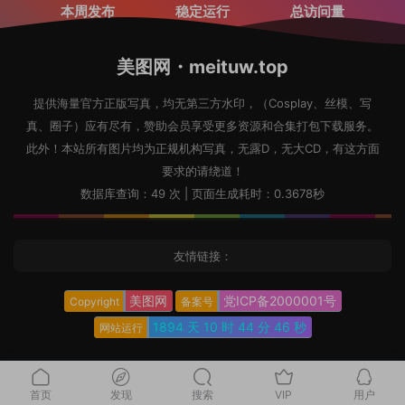
本周发布
稳定运行
总访问量
美图网・meituw.top
提供海量官方正版写真，均无第三方水印，（Cosplay、丝模、写
真、圈子）应有尽有，赞助会员享受更多资源和合集打包下载服务。
此外！本站所有图片均为正规机构写真，无露D，无大CD，有这方面
要求的请绕道！
数据库查询：49 次 | 页面生成耗时：0.3678秒
友情链接：
美图网
党ICP备2000001号
Copyright
备案号
1894 天
10 时
44 分
46 秒
网站运行
首页
发现
搜索
VIP
用户