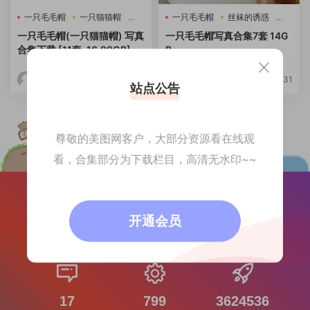
一只毛毛帽
一只猫猫帽
一只毛毛帽
丝袜的诱惑
毛毛帽
合集打包下载
一只毛毛帽(一只猫猫帽) 写真
一只毛毛帽写真合集7套 14G
合集下载 [11套-16.99GB] 持
B
续更新
美图网
2026-06-02
美图网
2026-03-31
站点公告
尊敬的美图网客户，大部分资源看在线观
看，合集部分为下载栏目，高清无水印~~
开通会员
81077
1984
文章数目
注册用户
17
799
3624536