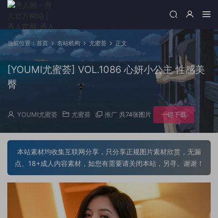
当前位置：
首页
名站机构
尤蜜荟
正文
[YOUMI尤蜜荟] VOL.1086 心妍小公主 性感美
臀
YOUMI尤蜜荟
尤蜜荟
推广
共74张图片
一键下载
本站素材均收集互联网分享，只分享正规图片素材欣赏，无漏
点、18+成人内容素材，如您有需要请关闭本站，另寻。谢谢！