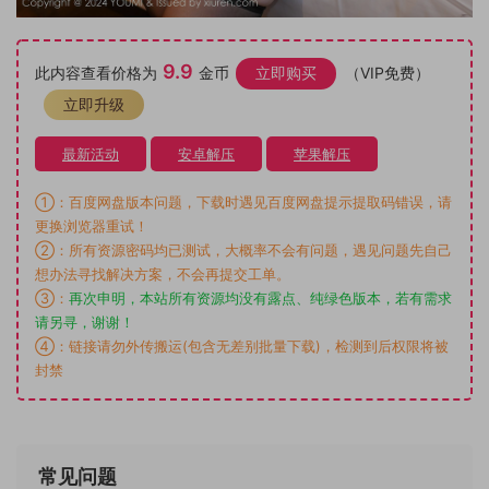
9.9
此内容查看价格为
金币
立即购买
（VIP免费）
立即升级
最新活动
安卓解压
苹果解压
①：百度网盘版本问题，下载时遇见百度网盘提示提取码错误，请
更换浏览器重试！
②：所有资源密码均已测试，大概率不会有问题，遇见问题先自己
想办法寻找解决方案，不会再提交工单。
③：
再次申明，本站所有资源均没有露点、纯绿色版本，若有需求
请另寻，谢谢！
④：链接请勿外传搬运(包含无差别批量下载)，检测到后权限将被
封禁
常见问题