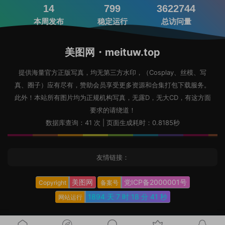
14
799
3622744
本周发布
稳定运行
总访问量
美图网・meituw.top
提供海量官方正版写真，均无第三方水印，（Cosplay、丝模、写
真、圈子）应有尽有，赞助会员享受更多资源和合集打包下载服务。
此外！本站所有图片均为正规机构写真，无露D，无大CD，有这方面
要求的请绕道！
数据库查询：41 次 | 页面生成耗时：0.8185秒
友情链接：
美图网
党ICP备2000001号
Copyright
备案号
1894 天
7 时
18 分
42 秒
网站运行