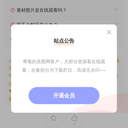
素材图片是在线观看吗？
我不会解压怎么办？
遇见其他问题怎么办？
站点公告
本文资源仅供个人参考学习，请勿批量搬运，一经核
尊敬的美图网客户，大部分资源看在线观
实将封禁账号权限！
看，合集部分为下载栏目，高清无水印~~
💚本文资源均来源网友分享，若侵犯了您的权益可以提
交工单处理。
🧡原文链接：
https://www.znjfg.com/1181.html
，转
开通会员
载请注明出处。
0