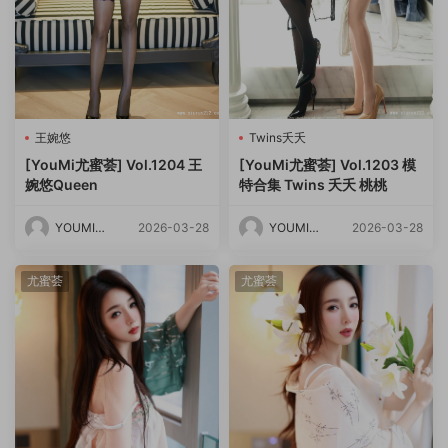
王婉悠
Twins夭夭
[YouMi尤蜜荟] Vol.1204 王
[YouMi尤蜜荟] Vol.1203 模
婉悠Queen
特合集 Twins 夭夭 桃桃
YOUMI尤
2026-03-28
YOUMI尤
2026-03-28
蜜荟
蜜荟
尤蜜荟
尤蜜荟