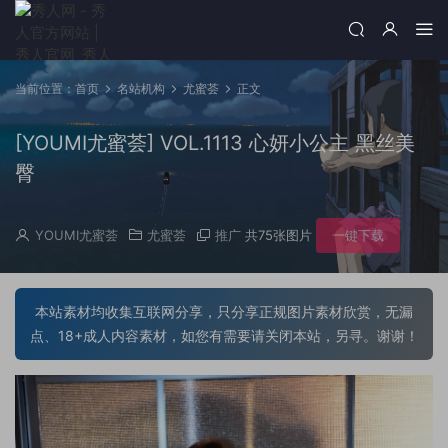
当前位置：
首页
名站机构
尤蜜荟
正文
[YOUMI尤蜜荟] VOL.1113 心妍小公主 黑丝美
臀
YOUMI尤蜜荟
尤蜜荟
推广
共75张图片
一键下载
本站素材均收集互联网分享，只分享正规图片素材欣赏，无漏
点、18+成人内容素材，如您有需要请关闭本站，另寻。谢谢！