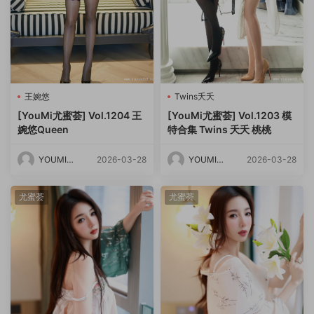
王婉悠
Twins夭夭
[YouMi尤蜜荟] Vol.1204 王
[YouMi尤蜜荟] Vol.1203 模
婉悠Queen
特合集 Twins 夭夭 桃桃
YOUMI尤
2026-03-28
YOUMI尤
2026-03-28
蜜荟
蜜荟
尤蜜荟
尤蜜荟