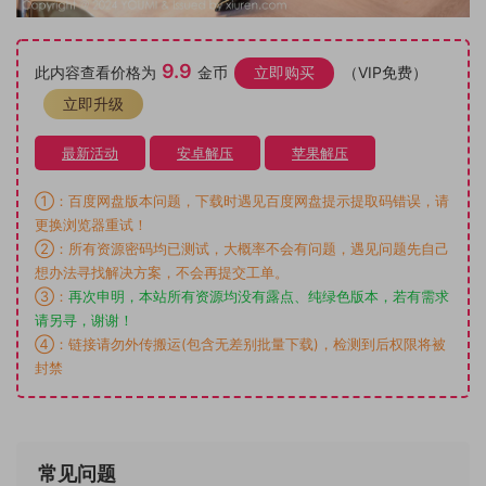
9.9
此内容查看价格为
金币
立即购买
（VIP免费）
立即升级
最新活动
安卓解压
苹果解压
①：百度网盘版本问题，下载时遇见百度网盘提示提取码错误，请
更换浏览器重试！
②：所有资源密码均已测试，大概率不会有问题，遇见问题先自己
想办法寻找解决方案，不会再提交工单。
③：
再次申明，本站所有资源均没有露点、纯绿色版本，若有需求
请另寻，谢谢！
④：链接请勿外传搬运(包含无差别批量下载)，检测到后权限将被
封禁
常见问题