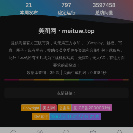
21
797
3597458
本周发布
稳定运行
总访问量
美图网・meituw.top
提供海量官方正版写真，均无第三方水印，（Cosplay、丝模、写
真、圈子）应有尽有，赞助会员享受更多资源和合集打包下载服务。
此外！本站所有图片均为正规机构写真，无露D，无大CD，有这方面
要求的请绕道！
数据库查询：39 次 | 页面生成耗时：0.9184秒
友情链接：
美图网
党ICP备2000001号
Copyright
备案号
1892 天
11 时
47 分
22 秒
网站运行