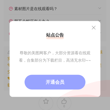
素材图片是在线观看吗？
我不会解压怎么办？
遇见其他问题怎么办？
站点公告
本文资源仅供个人参考学习，请勿批量搬运，一经核
尊敬的美图网客户，大部分资源看在线观
实将封禁账号权限！
看，合集部分为下载栏目，高清无水印~~
💚本文资源均来源网友分享，若侵犯了您的权益可以提
交工单处理。
🧡原文链接：
https://www.znjfg.com/1207.html
，转
开通会员
载请注明出处。
0