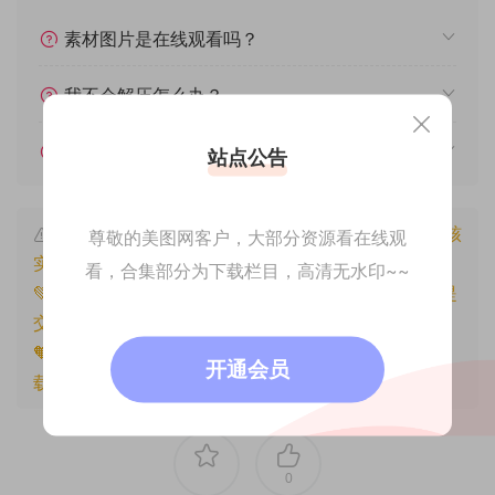
素材图片是在线观看吗？
我不会解压怎么办？
遇见其他问题怎么办？
站点公告
本文资源仅供个人参考学习，请勿批量搬运，一经核
尊敬的美图网客户，大部分资源看在线观
实将封禁账号权限！
看，合集部分为下载栏目，高清无水印~~
💚本文资源均来源网友分享，若侵犯了您的权益可以提
交工单处理。
🧡原文链接：
https://www.znjfg.com/1234.html
，转
开通会员
载请注明出处。
0