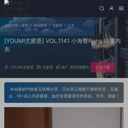
当前位置：
首页
名站机构
尤蜜荟
正文
[YOUMI尤蜜荟] VOL.1141 小海臀Rena 情趣内
衣
YOUMI尤蜜荟
尤蜜荟
推广
共55张图片
一键下载
本站素材均收集互联网分享，只分享正规图片素材欣赏，无漏
点、18+成人内容素材，如您有需要请关闭本站，另寻。谢谢！