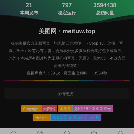
21
797
3594438
本周发布
稳定运行
总访问量
美图网・meituw.top
提供海量官方正版写真，均无第三方水印，（Cosplay、丝模、写
真、圈子）应有尽有，赞助会员享受更多资源和合集打包下载服务。
此外！本站所有图片均为正规机构写真，无露D，无大CD，有这方面
要求的请绕道！
数据库查询：39 次 | 页面生成耗时：1.0564秒
友情链接：
美图网
党ICP备2000001号
Copyright
备案号
1892 天
8 时
26 分
52 秒
网站运行