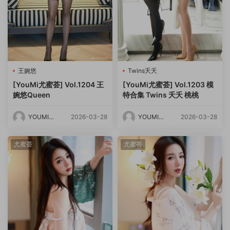
王婉悠
Twins夭夭
[YouMi尤蜜荟] Vol.1204 王
[YouMi尤蜜荟] Vol.1203 模
婉悠Queen
特合集 Twins 夭夭 桃桃
YOUMI尤
2026-03-28
YOUMI尤
2026-03-28
蜜荟
蜜荟
尤蜜荟
尤蜜荟