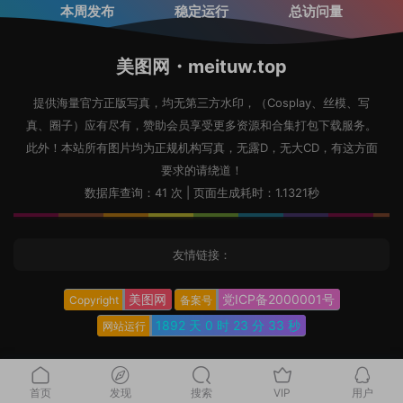
本周发布
稳定运行
总访问量
美图网・meituw.top
提供海量官方正版写真，均无第三方水印，（Cosplay、丝模、写
真、圈子）应有尽有，赞助会员享受更多资源和合集打包下载服务。
此外！本站所有图片均为正规机构写真，无露D，无大CD，有这方面
要求的请绕道！
数据库查询：41 次 | 页面生成耗时：1.1321秒
友情链接：
美图网
党ICP备2000001号
Copyright
备案号
1892 天
0 时
23 分
34 秒
网站运行
首页
发现
搜索
VIP
用户