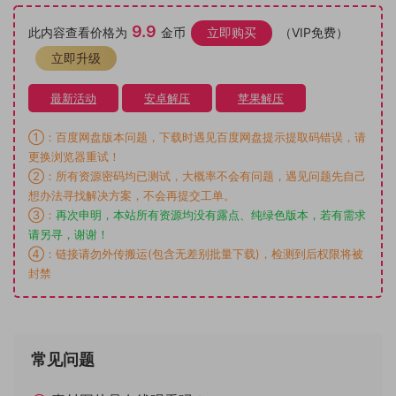
9.9
此内容查看价格为
金币
立即购买
（VIP免费）
立即升级
最新活动
安卓解压
苹果解压
①：百度网盘版本问题，下载时遇见百度网盘提示提取码错误，请
更换浏览器重试！
②：所有资源密码均已测试，大概率不会有问题，遇见问题先自己
想办法寻找解决方案，不会再提交工单。
③：
再次申明，本站所有资源均没有露点、纯绿色版本，若有需求
请另寻，谢谢！
④：链接请勿外传搬运(包含无差别批量下载)，检测到后权限将被
封禁
常见问题