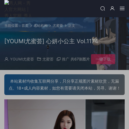
当前位置：
首页
名站机构
尤蜜荟
正文
[YOUMI尤蜜荟] 心妍小公主 Vol.1174
YOUMI尤蜜荟
尤蜜荟
推广
共67张图片
一键下载
本站素材均收集互联网分享，只分享正规图片素材欣赏，无漏
点、18+成人内容素材，如您有需要请关闭本站，另寻。谢谢！