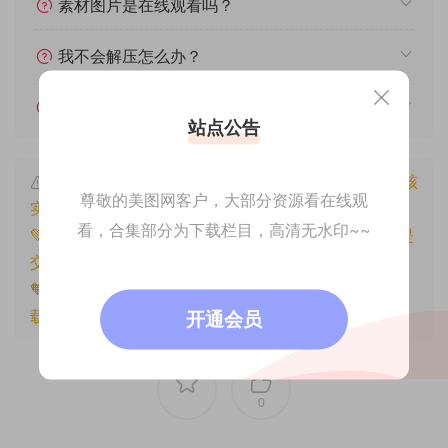
素材图片是在线观看吗？
我不会解压怎么办？
遇见其他问题怎么办？
站点公告
本文资源仅供个人参考学习，请勿批量搬运，一经核
尊敬的美图网客户，大部分资源看在线观
实将封禁账号权限！
看，合集部分为下载栏目，高清无水印~~
💚本文资源均来源网友分享，若侵犯了您的权益可以提
交工单处理。
🧡原文链接：
https://www.znjfg.com/1267.html
，转
载请注明出处。
开通会员
0