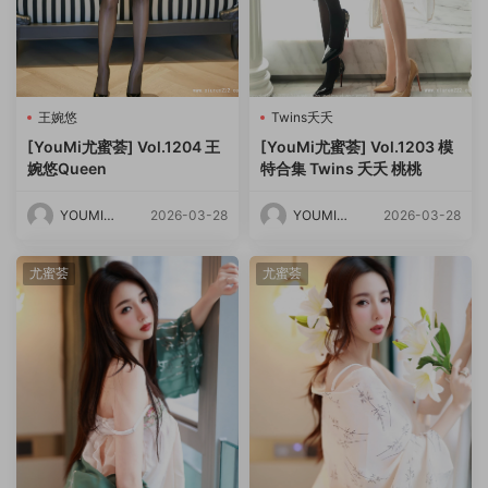
王婉悠
Twins夭夭
[YouMi尤蜜荟] Vol.1204 王
[YouMi尤蜜荟] Vol.1203 模
婉悠Queen
特合集 Twins 夭夭 桃桃
YOUMI尤
2026-03-28
YOUMI尤
2026-03-28
蜜荟
蜜荟
尤蜜荟
尤蜜荟