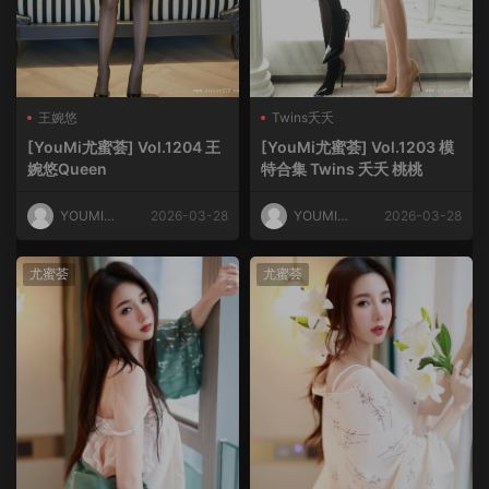
王婉悠
Twins夭夭
[YouMi尤蜜荟] Vol.1204 王
[YouMi尤蜜荟] Vol.1203 模
婉悠Queen
特合集 Twins 夭夭 桃桃
YOUMI尤
2026-03-28
YOUMI尤
2026-03-28
蜜荟
蜜荟
尤蜜荟
尤蜜荟