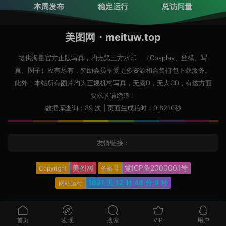
本周发布
稳定运行
总访问量
美图网・meituw.top
提供海量官方正版写真，均无第三方水印，（Cosplay、丝模、写
真、圈子）应有尽有，赞助会员享受更多资源和合集打包下载服务。
此外！本站所有图片均为正规机构写真，无露D，无大CD，有这方面
要求的请绕道！
数据库查询：39 次 | 页面生成耗时：0.8210秒
友情链接：
美图网
党ICP备2000001号
Copyright
备案号
1891 天
12 时
48 分
10 秒
网站运行
首页
发现
搜索
VIP
用户