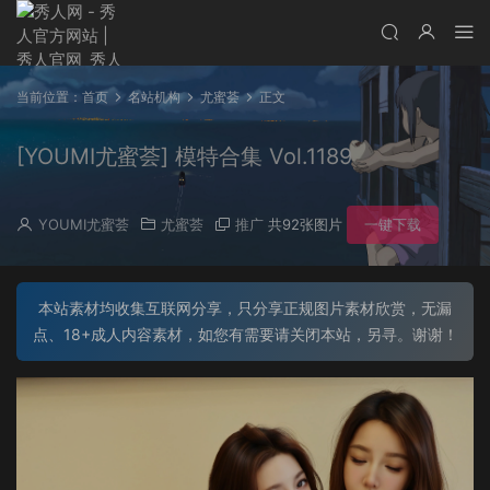
当前位置：
首页
名站机构
尤蜜荟
正文
[YOUMI尤蜜荟] 模特合集 Vol.1189
YOUMI尤蜜荟
尤蜜荟
推广
共92张图片
一键下载
本站素材均收集互联网分享，只分享正规图片素材欣赏，无漏
点、18+成人内容素材，如您有需要请关闭本站，另寻。谢谢！