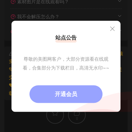
素材图片是在线观看吗？
我不会解压怎么办？
遇见其他问题怎么办？
站点公告
本文资源仅供个人参考学习，请勿批量搬运，一经核
尊敬的美图网客户，大部分资源看在线观
实将封禁账号权限！
看，合集部分为下载栏目，高清无水印~~
💚本文资源均来源网友分享，若侵犯了您的权益可以提
交工单处理。
🧡原文链接：
https://www.znjfg.com/1282.html
，转
载请注明出处。
开通会员
0