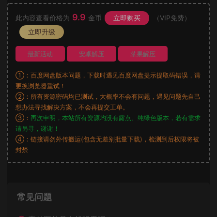
9.9
此内容查看价格为
金币
立即购买
（VIP免费）
立即升级
最新活动
安卓解压
苹果解压
①：百度网盘版本问题，下载时遇见百度网盘提示提取码错误，请
更换浏览器重试！
②：所有资源密码均已测试，大概率不会有问题，遇见问题先自己
想办法寻找解决方案，不会再提交工单。
③：
再次申明，本站所有资源均没有露点、纯绿色版本，若有需求
请另寻，谢谢！
④：链接请勿外传搬运(包含无差别批量下载)，检测到后权限将被
封禁
常见问题