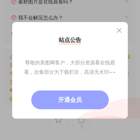
素材图片是在线观看吗？
我不会解压怎么办？
遇见其他问题怎么办？
站点公告
本文资源仅供个人参考学习，请勿批量搬运，一经核
尊敬的美图网客户，大部分资源看在线观
实将封禁账号权限！
看，合集部分为下载栏目，高清无水印~~
💚本文资源均来源网友分享，若侵犯了您的权益可以提
交工单处理。
🧡原文链接：
https://www.znjfg.com/1332.html
，转
载请注明出处。
开通会员
0