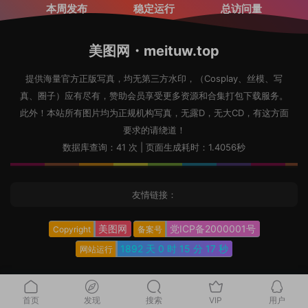
本周发布
稳定运行
总访问量
美图网・meituw.top
提供海量官方正版写真，均无第三方水印，（Cosplay、丝模、写
真、圈子）应有尽有，赞助会员享受更多资源和合集打包下载服务。
此外！本站所有图片均为正规机构写真，无露D，无大CD，有这方面
要求的请绕道！
数据库查询：41 次 | 页面生成耗时：1.4056秒
友情链接：
美图网
党ICP备2000001号
Copyright
备案号
1892 天
0 时
15 分
19 秒
网站运行
首页
发现
搜索
VIP
用户