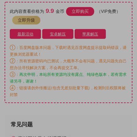
9.9
此内容查看价格为
金币
立即购买
（VIP免费）
立即升级
最新活动
安卓解压
苹果解压
①：百度网盘版本问题，下载时遇见百度网盘提示提取码错误，请
更换浏览器重试！
②：所有资源密码均已测试，大概率不会有问题，遇见问题先自己
想办法寻找解决方案，不会再提交工单。
③：
再次申明，本站所有资源均没有露点、纯绿色版本，若有需求
请另寻，谢谢！
④：链接请勿外传搬运(包含无差别批量下载)，检测到后权限将被
封禁
常见问题