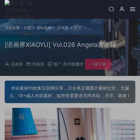
当前位置：
首页
名站机构
语画界
正文
[语画界XIAOYU] Vol.026 Angela喜欢猫
语画界
语画界
推广
共72张图片
一键下载
本站素材均收集互联网分享，只分享正规图片素材欣赏，无漏
点、18+成人内容素材，如您有需要请关闭本站，另寻。谢谢！