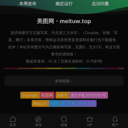
本周发布
稳定运行
总访问量
美图网・meituw.top
提供海量官方正版写真，均无第三方水印，（Cosplay、丝模、写
真、圈子）应有尽有，赞助会员享受更多资源和合集打包下载服务。
此外！本站所有图片均为正规机构写真，无露D，无大CD，有这方面
要求的请绕道！
数据库查询：41 次 | 页面生成耗时：0.7587秒
友情链接：
美图网
党ICP备2000001号
Copyright
备案号
1893 天
17 时
16 分
2 秒
网站运行
首页
发现
搜索
VIP
用户