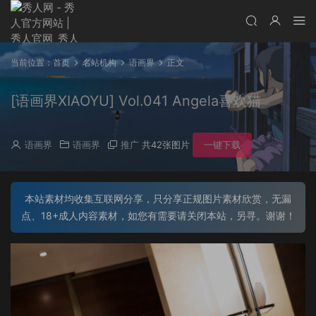
当前位置：
首页
名站机构
语画界
正文
[语画界XIAOYU] Vol.041 Angela喜欢猫
语画界
语画界
推广
共42张图片
一键下载
本站素材均收集互联网分享，只分享正规图片素材欣赏，无漏
点、18+成人内容素材，如您有需要请关闭本站，另寻。谢谢！