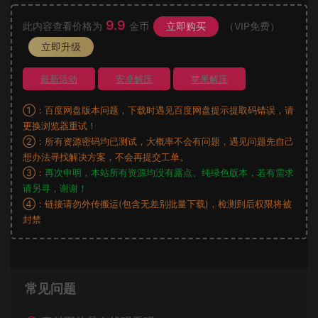
9.9
此内容查看价格为
金币
立即购买
（VIP免费）
立即升级
最新活动
安卓解压
苹果解压
①：百度网盘版本问题，下载时遇见百度网盘提示提取码错误，请
更换浏览器重试！
②：所有资源密码均已测试，大概率不会有问题，遇见问题先自己
想办法寻找解决方案，不会再提交工单。
③：
再次申明，本站所有资源均没有露点、纯绿色版本，若有需求
请另寻，谢谢！
④：链接请勿外传搬运(包含无差别批量下载)，检测到后权限将被
封禁
常见问题