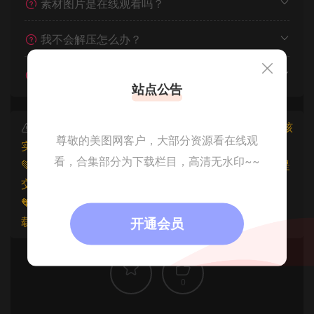
素材图片是在线观看吗？
我不会解压怎么办？
遇见其他问题怎么办？
站点公告
本文资源仅供个人参考学习，请勿批量搬运，一经核
尊敬的美图网客户，大部分资源看在线观
实将封禁账号权限！
看，合集部分为下载栏目，高清无水印~~
💚本文资源均来源网友分享，若侵犯了您的权益可以提
交工单处理。
🧡原文链接：
https://www.znjfg.com/1346.html
，转
载请注明出处。
开通会员
0