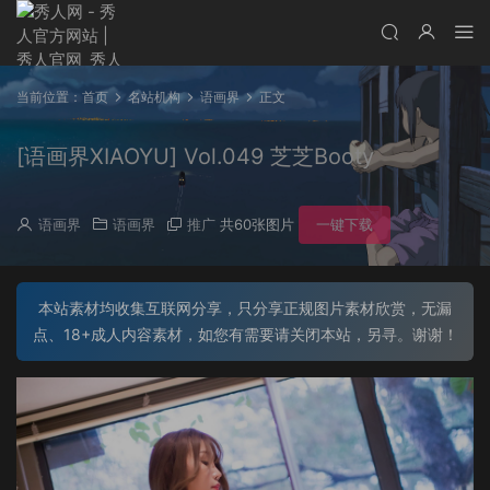
当前位置：
首页
名站机构
语画界
正文
[语画界XIAOYU] Vol.049 芝芝Booty
语画界
语画界
推广
共60张图片
一键下载
本站素材均收集互联网分享，只分享正规图片素材欣赏，无漏
点、18+成人内容素材，如您有需要请关闭本站，另寻。谢谢！