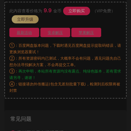
9.9
此内容查看价格为
金币
立即购买
（VIP免费）
立即升级
最新活动
安卓解压
苹果解压
①：百度网盘版本问题，下载时遇见百度网盘提示提取码错误，请
更换浏览器重试！
②：所有资源密码均已测试，大概率不会有问题，遇见问题先自己
想办法寻找解决方案，不会再提交工单。
③：
再次申明，本站所有资源均没有露点、纯绿色版本，若有需求
请另寻，谢谢！
④：链接请勿外传搬运(包含无差别批量下载)，检测到后权限将被
封禁
常见问题