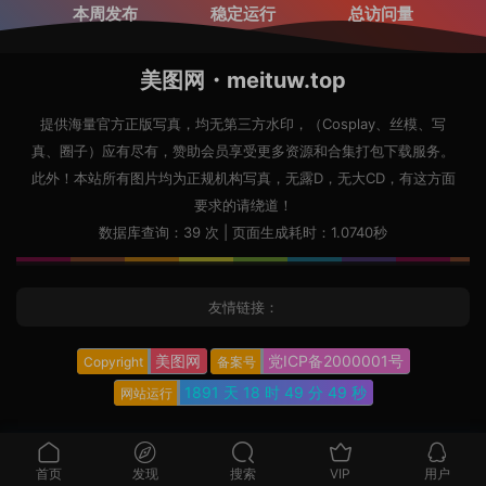
本周发布
稳定运行
总访问量
美图网・meituw.top
提供海量官方正版写真，均无第三方水印，（Cosplay、丝模、写
真、圈子）应有尽有，赞助会员享受更多资源和合集打包下载服务。
此外！本站所有图片均为正规机构写真，无露D，无大CD，有这方面
要求的请绕道！
数据库查询：39 次 | 页面生成耗时：1.0740秒
友情链接：
美图网
党ICP备2000001号
Copyright
备案号
1891 天
18 时
49 分
50 秒
网站运行
首页
发现
搜索
VIP
用户