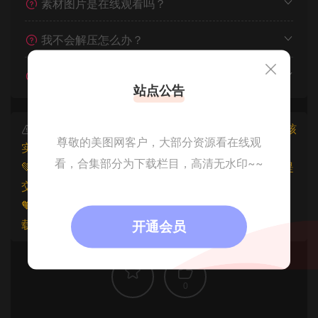
素材图片是在线观看吗？
我不会解压怎么办？
遇见其他问题怎么办？
站点公告
本文资源仅供个人参考学习，请勿批量搬运，一经核
尊敬的美图网客户，大部分资源看在线观
实将封禁账号权限！
看，合集部分为下载栏目，高清无水印~~
💚本文资源均来源网友分享，若侵犯了您的权益可以提
交工单处理。
🧡原文链接：
https://www.znjfg.com/1354.html
，转
载请注明出处。
开通会员
0