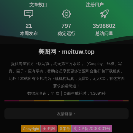
文章数目
注册用户
21
797
3598602
本周发布
稳定运行
总访问量
美图网・meituw.top
提供海量官方正版写真，均无第三方水印，（Cosplay、丝模、写
真、圈子）应有尽有，赞助会员享受更多资源和合集打包下载服务。
此外！本站所有图片均为正规机构写真，无露D，无大CD，有这方面
要求的请绕道！
数据库查询：41 次 | 页面生成耗时：1.3691秒
友情链接：
美图网
党ICP备2000001号
Copyright
备案号