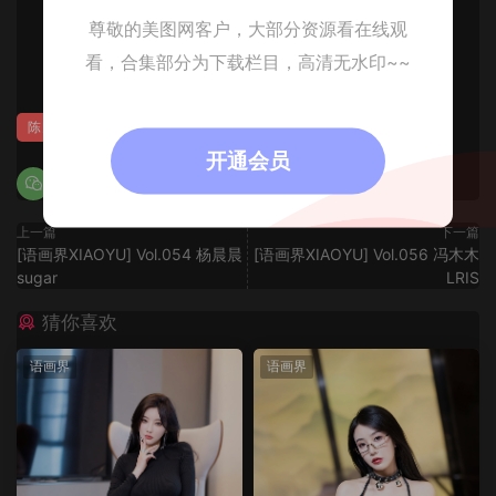
尊敬的美图网客户，大部分资源看在线观
看，合集部分为下载栏目，高清无水印~~
0
陈良玲
开通会员
上一篇
下一篇
[语画界XIAOYU] Vol.054 杨晨晨
[语画界XIAOYU] Vol.056 冯木木
sugar
LRIS
猜你喜欢
语画界
语画界