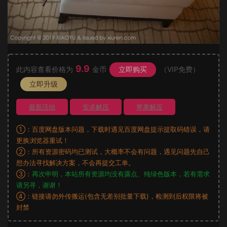
9.9
此内容查看价格为
金币
立即购买
（VIP免费）
立即升级
最新活动
安卓解压
苹果解压
①：百度网盘版本问题，下载时遇见百度网盘提示提取码错误，请
更换浏览器重试！
②：所有资源密码均已测试，大概率不会有问题，遇见问题先自己
想办法寻找解决方案，不会再提交工单。
③：
再次申明，本站所有资源均没有露点、纯绿色版本，若有需求
请另寻，谢谢！
④：链接请勿外传搬运(包含无差别批量下载)，检测到后权限将被
封禁