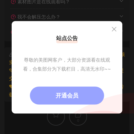
素材图片是在线观看吗？
我不会解压怎么办？
遇见其他问题怎么办？
站点公告
本文资源仅供个人参考学习，请勿批量搬运，一经核
尊敬的美图网客户，大部分资源看在线观
实将封禁账号权限！
看，合集部分为下载栏目，高清无水印~~
💚本文资源均来源网友分享，若侵犯了您的权益可以提
交工单处理。
🧡原文链接：
https://www.znjfg.com/14107.html
，转
载请注明出处。
开通会员
0