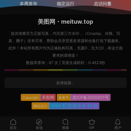
本周发布
稳定运行
总访问量
美图网・meituw.top
提供海量官方正版写真，均无第三方水印，（Cosplay、丝模、写
真、圈子）应有尽有，赞助会员享受更多资源和合集打包下载服务。
此外！本站所有图片均为正规机构写真，无露D，无大CD，有这方面
要求的请绕道！
数据库查询：87 次 | 页面生成耗时：0.4523秒
友情链接：
美图网
党ICP备2000001号
Copyright
备案号
1894 天
15 时
9 分
42 秒
网站运行
首页
发现
搜索
VIP
用户