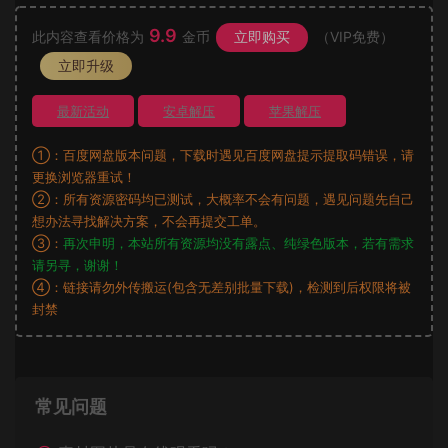
9.9
此内容查看价格为
金币
立即购买
（VIP免费）
立即升级
最新活动
安卓解压
苹果解压
①：百度网盘版本问题，下载时遇见百度网盘提示提取码错误，请
更换浏览器重试！
②：所有资源密码均已测试，大概率不会有问题，遇见问题先自己
想办法寻找解决方案，不会再提交工单。
③：
再次申明，本站所有资源均没有露点、纯绿色版本，若有需求
请另寻，谢谢！
④：链接请勿外传搬运(包含无差别批量下载)，检测到后权限将被
封禁
常见问题