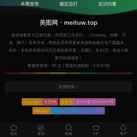
本周发布
稳定运行
总访问量
美图网・meituw.top
提供海量官方正版写真，均无第三方水印，（Cosplay、丝模、写
真、圈子）应有尽有，赞助会员享受更多资源和合集打包下载服务。
此外！本站所有图片均为正规机构写真，无露D，无大CD，有这方面
要求的请绕道！
数据库查询：36 次 | 页面生成耗时：0.6767秒
友情链接：
美图网
党ICP备2000001号
Copyright
备案号
1892 天
16 时
27 分
58 秒
网站运行
首页
发现
搜索
VIP
用户