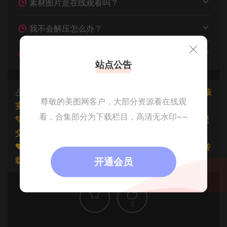
素材图片是在线观看吗？
我不会解压怎么办？
遇见其他问题怎么办？
站点公告
本文资源仅供个人参考学习，请勿批量搬运，一经核
尊敬的美图网客户，大部分资源看在线观
实将封禁账号权限！
看，合集部分为下载栏目，高清无水印~~
💚本文资源均来源网友分享，若侵犯了您的权益可以提
交工单处理。
🧡原文链接：
https://www.znjfg.com/14126.html
，转
载请注明出处。
开通会员
0