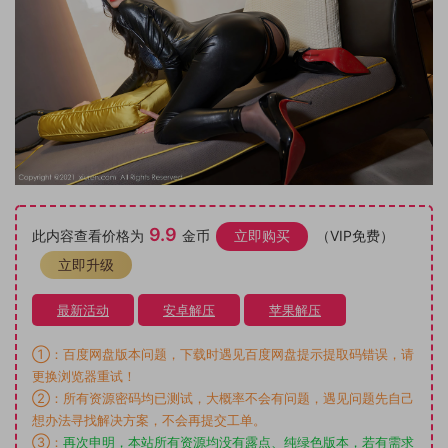
9.9
此内容查看价格为
金币
立即购买
（VIP免费）
立即升级
最新活动
安卓解压
苹果解压
①：百度网盘版本问题，下载时遇见百度网盘提示提取码错误，请
更换浏览器重试！
②：所有资源密码均已测试，大概率不会有问题，遇见问题先自己
想办法寻找解决方案，不会再提交工单。
③：
再次申明，本站所有资源均没有露点、纯绿色版本，若有需求