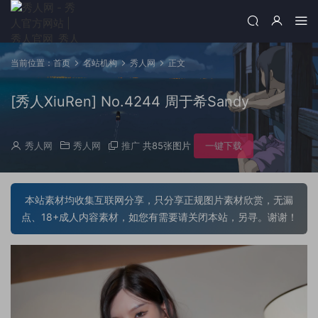
当前位置：
首页
名站机构
秀人网
正文
[秀人XiuRen] No.4244 周于希Sandy
秀人网
秀人网
推广
共85张图片
一键下载
本站素材均收集互联网分享，只分享正规图片素材欣赏，无漏
点、18+成人内容素材，如您有需要请关闭本站，另寻。谢谢！