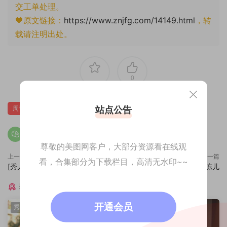
交工单处理。
🧡原文链接：
https://www.znjfg.com/14149.html
，转
载请注明出处。
0
站点公告
周于希
尊敬的美图网客户，大部分资源看在线观
上一篇
下一篇
看，合集部分为下载栏目，高清无水印~~
[秀人XiuRen] No.4243 允爾
[秀人XiuRen] No.4245 小果冻儿
猜你喜欢
开通会员
秀人网
秀人网