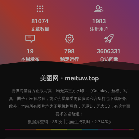
81074
1983
文章数目
注册用户
19
798
3606331
本周发布
稳定运行
总访问量
美图网・meituw.top
提供海量官方正版写真，均无第三方水印，（Cosplay、丝模、写
真、圈子）应有尽有，赞助会员享受更多资源和合集打包下载服务。
此外！本站所有图片均为正规机构写真，无露D，无大CD，有这方面
要求的请绕道！
数据库查询：36 次 | 页面生成耗时：2.7143秒