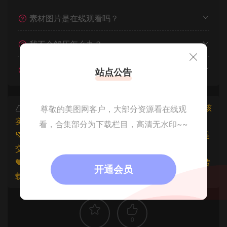
素材图片是在线观看吗？
我不会解压怎么办？
遇见其他问题怎么办？
站点公告
本文资源仅供个人参考学习，请勿批量搬运，一经核
尊敬的美图网客户，大部分资源看在线观
实将封禁账号权限！
看，合集部分为下载栏目，高清无水印~~
💚本文资源均来源网友分享，若侵犯了您的权益可以提
交工单处理。
🧡原文链接：
https://www.znjfg.com/14176.html
，转
开通会员
载请注明出处。
0