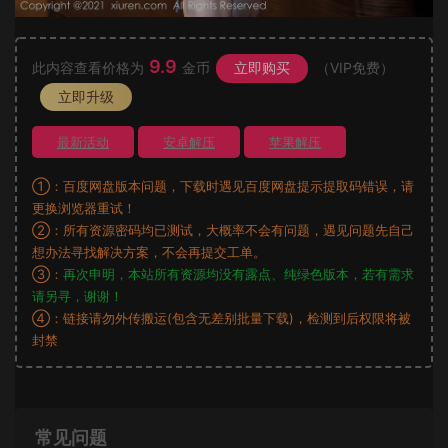
9.9
此内容查看价格为
金币
立即购买
（VIP免费）
立即升级
最新活动
安卓解压
苹果解压
①：百度网盘版本问题，下载时遇见百度网盘提示提取码错误，请
更换浏览器重试！
②：所有资源密码均已测试，大概率不会有问题，遇见问题先自己
想办法寻找解决方案，不会再提交工单。
③：
再次申明，本站所有资源均没有露点、纯绿色版本，若有需求
请另寻，谢谢！
④：链接请勿外传搬运(包含无差别批量下载)，检测到后权限将被
封禁
常见问题