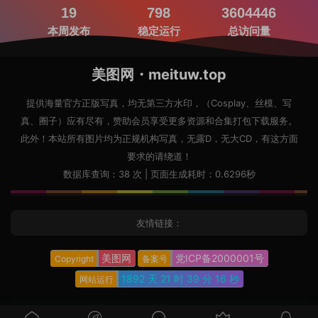
19
798
3604446
本周发布
稳定运行
总访问量
美图网・meituw.top
提供海量官方正版写真，均无第三方水印，（Cosplay、丝模、写
真、圈子）应有尽有，赞助会员享受更多资源和合集打包下载服务。
此外！本站所有图片均为正规机构写真，无露D，无大CD，有这方面
要求的请绕道！
数据库查询：38 次 | 页面生成耗时：0.6296秒
友情链接：
美图网
党ICP备2000001号
Copyright
备案号
1892 天
21 时
39 分
17 秒
网站运行