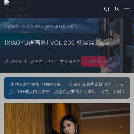
当前位置：
首页
名站机构
语画界
正文
[XIAOYU语画界] VOL.209 杨晨晨sugar
语画界
语画界
推广
共72张图片
一键下载
本站素材均收集互联网分享，只分享正规图片素材欣赏，无漏
点、18+成人内容素材，如您有需要请关闭本站，另寻。谢谢！