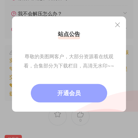
我不会解压怎么办？
遇见其他问题怎么办？
站点公告
本文资源仅供个人参考学习，请勿批量搬运，一经核
尊敬的美图网客户，大部分资源看在线观
实将封禁账号权限！
看，合集部分为下载栏目，高清无水印~~
💚本文资源均来源网友分享，若侵犯了您的权益可以提
交工单处理。
🧡原文链接：
https://www.znjfg.com/1493.html
，转
开通会员
载请注明出处。
0