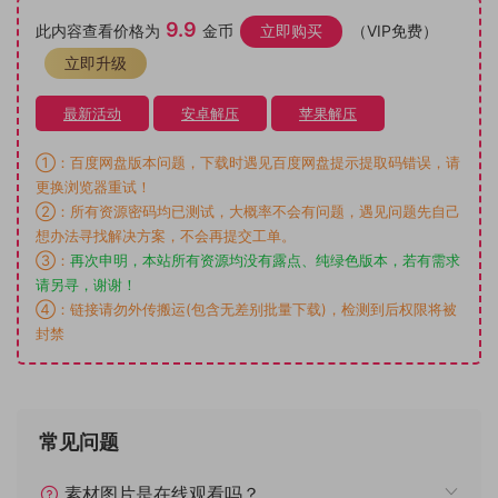
9.9
此内容查看价格为
金币
立即购买
（VIP免费）
立即升级
最新活动
安卓解压
苹果解压
①：百度网盘版本问题，下载时遇见百度网盘提示提取码错误，请
更换浏览器重试！
②：所有资源密码均已测试，大概率不会有问题，遇见问题先自己
想办法寻找解决方案，不会再提交工单。
③：
再次申明，本站所有资源均没有露点、纯绿色版本，若有需求
请另寻，谢谢！
④：链接请勿外传搬运(包含无差别批量下载)，检测到后权限将被
封禁
常见问题
素材图片是在线观看吗？