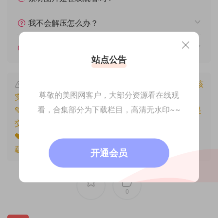
我不会解压怎么办？
遇见其他问题怎么办？
站点公告
本文资源仅供个人参考学习，请勿批量搬运，一经核
尊敬的美图网客户，大部分资源看在线观
实将封禁账号权限！
看，合集部分为下载栏目，高清无水印~~
💚本文资源均来源网友分享，若侵犯了您的权益可以提
交工单处理。
🧡原文链接：
https://www.znjfg.com/1501.html
，转
载请注明出处。
开通会员
0