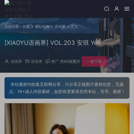
当前位置：
首页
名站机构
语画界
正文
[XIAOYU语画界] VOL.203 安琪 Yee
语画界
语画界
推广
共63张图片
一键下载
本站素材均收集互联网分享，只分享正规图片素材欣赏，无漏
点、18+成人内容素材，如您有需要请关闭本站，另寻。谢谢！