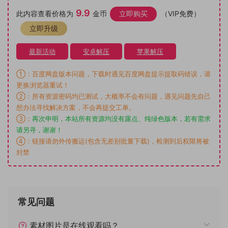
9.9
此内容查看价格为
金币
立即购买
（VIP免费）
立即升级
最新活动
安卓解压
苹果解压
①：百度网盘版本问题，下载时遇见百度网盘提示提取码错误，请
更换浏览器重试！
②：所有资源密码均已测试，大概率不会有问题，遇见问题先自己
想办法寻找解决方案，不会再提交工单。
③：
再次申明，本站所有资源均没有露点、纯绿色版本，若有需求
请另寻，谢谢！
④：链接请勿外传搬运(包含无差别批量下载)，检测到后权限将被
封禁
常见问题
素材图片是在线观看吗？