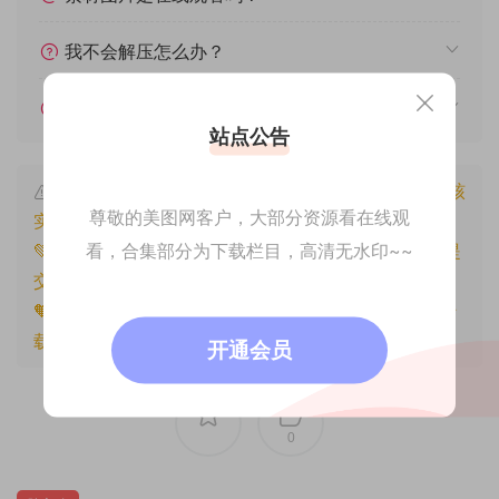
我不会解压怎么办？
遇见其他问题怎么办？
站点公告
本文资源仅供个人参考学习，请勿批量搬运，一经核
尊敬的美图网客户，大部分资源看在线观
实将封禁账号权限！
看，合集部分为下载栏目，高清无水印~~
💚本文资源均来源网友分享，若侵犯了您的权益可以提
交工单处理。
🧡原文链接：
https://www.znjfg.com/1525.html
，转
载请注明出处。
开通会员
0