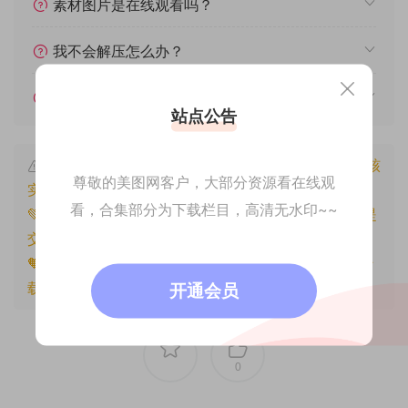
素材图片是在线观看吗？
我不会解压怎么办？
遇见其他问题怎么办？
站点公告
本文资源仅供个人参考学习，请勿批量搬运，一经核
尊敬的美图网客户，大部分资源看在线观
实将封禁账号权限！
看，合集部分为下载栏目，高清无水印~~
💚本文资源均来源网友分享，若侵犯了您的权益可以提
交工单处理。
🧡原文链接：
https://www.znjfg.com/1603.html
，转
载请注明出处。
开通会员
0