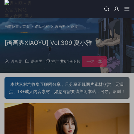
当前位置：
首页
名站机构
语画界
正文
[语画界XIAOYU] Vol.309 夏小雅
语画界
语画界
推广
共64张图片
一键下载
本站素材均收集互联网分享，只分享正规图片素材欣赏，无漏
点、18+成人内容素材，如您有需要请关闭本站，另寻。谢谢！