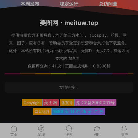
本周发布
稳定运行
总访问量
美图网・meituw.top
提供海量官方正版写真，均无第三方水印，（Cosplay、丝模、写
真、圈子）应有尽有，赞助会员享受更多资源和合集打包下载服务。
此外！本站所有图片均为正规机构写真，无露D，无大CD，有这方面
要求的请绕道！
数据库查询：41 次 | 页面生成耗时：0.8336秒
友情链接：
美图网
党ICP备2000001号
Copyright
备案号
1893 天
11 时
25 分
22 秒
网站运行
首页
发现
搜索
VIP
用户