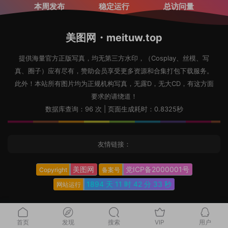
本周发布
稳定运行
总访问量
美图网・meituw.top
提供海量官方正版写真，均无第三方水印，（Cosplay、丝模、写
真、圈子）应有尽有，赞助会员享受更多资源和合集打包下载服务。
此外！本站所有图片均为正规机构写真，无露D，无大CD，有这方面
要求的请绕道！
数据库查询：96 次 | 页面生成耗时：0.8325秒
友情链接：
美图网
党ICP备2000001号
Copyright
备案号
1894 天
11 时
42 分
34 秒
网站运行
首页
发现
搜索
VIP
用户