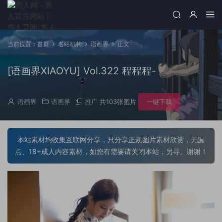
当前位置：
首页
名站机构
语画界
正文
[语画界XIAOYU] Vol.322 程程程-
语画界
语画界
推广
共103张图片
一键下载
本站素材均收集互联网分享，只分享正规图片素材欣赏，无漏
点、18+成人内容素材，如您有需要请关闭本站，另寻。谢谢！