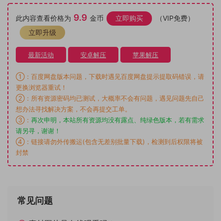
9.9
此内容查看价格为
金币
立即购买
（VIP免费）
立即升级
最新活动
安卓解压
苹果解压
①：百度网盘版本问题，下载时遇见百度网盘提示提取码错误，请
更换浏览器重试！
②：所有资源密码均已测试，大概率不会有问题，遇见问题先自己
想办法寻找解决方案，不会再提交工单。
③：
再次申明，本站所有资源均没有露点、纯绿色版本，若有需求
请另寻，谢谢！
④：链接请勿外传搬运(包含无差别批量下载)，检测到后权限将被
封禁
常见问题