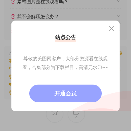
素材图片是在线观看吗？
我不会解压怎么办？
遇见其他问题怎么办？
站点公告
本文资源仅供个人参考学习，请勿批量搬运，一经核
尊敬的美图网客户，大部分资源看在线观
实将封禁账号权限！
看，合集部分为下载栏目，高清无水印~~
💚本文资源均来源网友分享，若侵犯了您的权益可以提
交工单处理。
🧡原文链接：
https://www.znjfg.com/1616.html
，转
载请注明出处。
开通会员
0