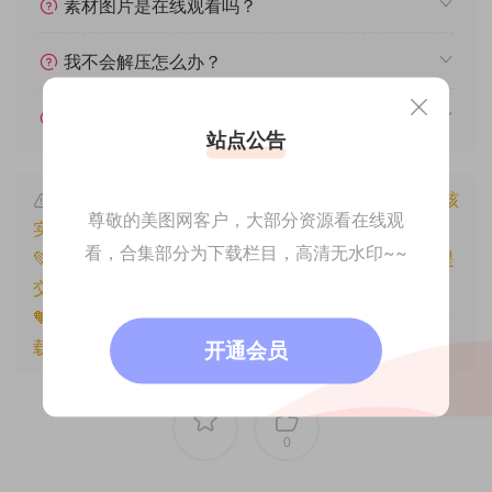
素材图片是在线观看吗？
我不会解压怎么办？
遇见其他问题怎么办？
站点公告
本文资源仅供个人参考学习，请勿批量搬运，一经核
尊敬的美图网客户，大部分资源看在线观
实将封禁账号权限！
看，合集部分为下载栏目，高清无水印~~
💚本文资源均来源网友分享，若侵犯了您的权益可以提
交工单处理。
🧡原文链接：
https://www.znjfg.com/1660.html
，转
载请注明出处。
开通会员
0