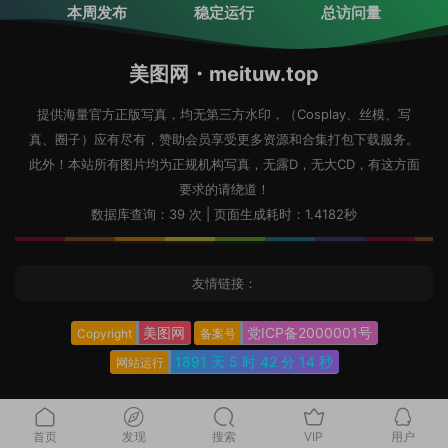
本周发布
稳定运行
总访问量
美图网・meituw.top
提供海量官方正版写真，均无第三方水印，（Cosplay、丝模、写
真、圈子）应有尽有，赞助会员享受更多资源和合集打包下载服务。
此外！本站所有图片均为正规机构写真，无露D，无大CD，有这方面
要求的请绕道！
数据库查询：39 次 | 页面生成耗时：1.4182秒
友情链接：
美图网
党ICP备2000001号
Copyright
备案号
1891 天
5 时
42 分
15 秒
网站运行
首页
发现
搜索
VIP
用户