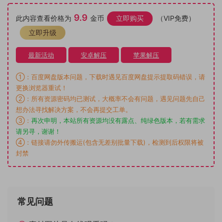
9.9
此内容查看价格为
金币
立即购买
（VIP免费）
立即升级
最新活动
安卓解压
苹果解压
①：百度网盘版本问题，下载时遇见百度网盘提示提取码错误，请
更换浏览器重试！
②：所有资源密码均已测试，大概率不会有问题，遇见问题先自己
想办法寻找解决方案，不会再提交工单。
③：
再次申明，本站所有资源均没有露点、纯绿色版本，若有需求
请另寻，谢谢！
④：链接请勿外传搬运(包含无差别批量下载)，检测到后权限将被
封禁
常见问题