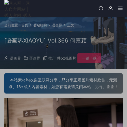
当前位置：
首页
名站机构
语画界
正文
[语画界XIAOYU] Vol.366 何嘉颖
语画界
语画界
推广
共52张图片
一键下载
本站素材均收集互联网分享，只分享正规图片素材欣赏，无漏
点、18+成人内容素材，如您有需要请关闭本站，另寻。谢谢！