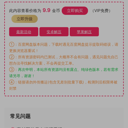
9.9
此内容查看价格为
金币
立即购买
（VIP免费）
立即升级
最新活动
安卓解压
苹果解压
①：百度网盘版本问题，下载时遇见百度网盘提示提取码错误，请
更换浏览器重试！
②：所有资源密码均已测试，大概率不会有问题，遇见问题先自己
想办法寻找解决方案，不会再提交工单。
③：
再次申明，本站所有资源均没有露点、纯绿色版本，若有需求
请另寻，谢谢！
④：链接请勿外传搬运(包含无差别批量下载)，检测到后权限将被
封禁
常见问题