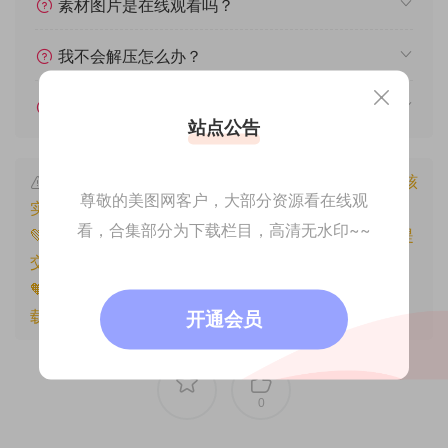
素材图片是在线观看吗？
我不会解压怎么办？
遇见其他问题怎么办？
站点公告
本文资源仅供个人参考学习，请勿批量搬运，一经核
尊敬的美图网客户，大部分资源看在线观
实将封禁账号权限！
看，合集部分为下载栏目，高清无水印~~
💚本文资源均来源网友分享，若侵犯了您的权益可以提
交工单处理。
🧡原文链接：
https://www.znjfg.com/1720.html
，转
载请注明出处。
开通会员
0