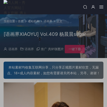
当前位置：
首页
名站机构
语画界
正文
[语画界XIAOYU] Vol.409 杨晨晨sugar
语画界
语画界
推广
共91张图片
一键下载
本站素材均收集互联网分享，只分享正规图片素材欣赏，无漏
点、18+成人内容素材，如您有需要请关闭本站，另寻。谢谢！