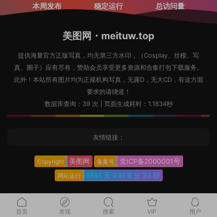
本周发布
稳定运行
总访问量
美图网・meituw.top
提供海量官方正版写真，均无第三方水印，（Cosplay、丝模、写
真、圈子）应有尽有，赞助会员享受更多资源和合集打包下载服务。
此外！本站所有图片均为正规机构写真，无露D，无大CD，有这方面
要求的请绕道！
数据库查询：39 次 | 页面生成耗时：1.1834秒
友情链接：
美图网
党ICP备2000001号
Copyright
备案号
1891 天
3 时
6 分
34 秒
网站运行
首页
发现
搜索
VIP
用户