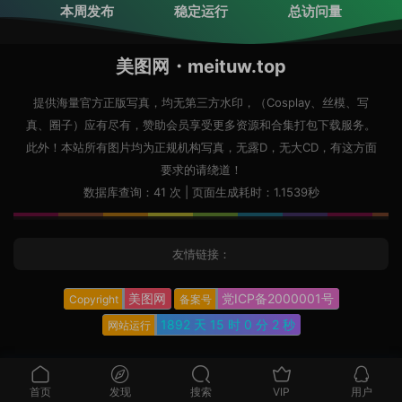
本周发布
稳定运行
总访问量
美图网・meituw.top
提供海量官方正版写真，均无第三方水印，（Cosplay、丝模、写
真、圈子）应有尽有，赞助会员享受更多资源和合集打包下载服务。
此外！本站所有图片均为正规机构写真，无露D，无大CD，有这方面
要求的请绕道！
数据库查询：41 次 | 页面生成耗时：1.1539秒
友情链接：
美图网
党ICP备2000001号
Copyright
备案号
1892 天
15 时
0 分
3 秒
网站运行
首页
发现
搜索
VIP
用户