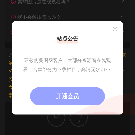
素材图片是在线观看吗？
我不会解压怎么办？
遇见其他问题怎么办？
站点公告
本文资源仅供个人参考学习，请勿批量搬运，一经核
尊敬的美图网客户，大部分资源看在线观
实将封禁账号权限！
看，合集部分为下载栏目，高清无水印~~
💚本文资源均来源网友分享，若侵犯了您的权益可以提
交工单处理。
🧡原文链接：
https://www.znjfg.com/1745.html
，转
载请注明出处。
开通会员
0