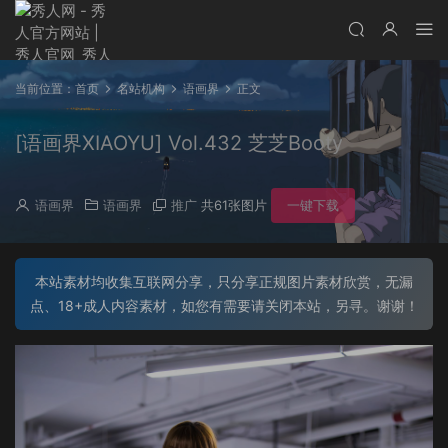
当前位置：
首页
名站机构
语画界
正文
[语画界XIAOYU] Vol.432 芝芝Booty
语画界
语画界
推广
共61张图片
一键下载
本站素材均收集互联网分享，只分享正规图片素材欣赏，无漏
点、18+成人内容素材，如您有需要请关闭本站，另寻。谢谢！