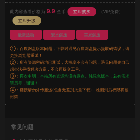
9.9
此内容查看价格为
金币
立即购买
（VIP免费）
立即升级
最新活动
安卓解压
苹果解压
①：百度网盘版本问题，下载时遇见百度网盘提示提取码错误，请
更换浏览器重试！
②：所有资源密码均已测试，大概率不会有问题，遇见问题先自己
想办法寻找解决方案，不会再提交工单。
③：
再次申明，本站所有资源均没有露点、纯绿色版本，若有需求
请另寻，谢谢！
④：链接请勿外传搬运(包含无差别批量下载)，检测到后权限将被
封禁
常见问题