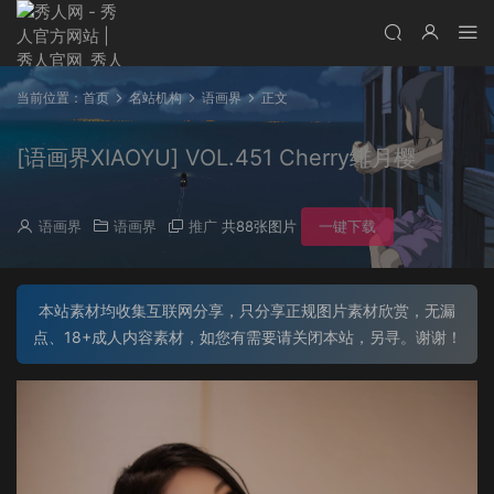
当前位置：
首页
名站机构
语画界
正文
[语画界XIAOYU] VOL.451 Cherry绯月樱
语画界
语画界
推广
共88张图片
一键下载
本站素材均收集互联网分享，只分享正规图片素材欣赏，无漏
点、18+成人内容素材，如您有需要请关闭本站，另寻。谢谢！