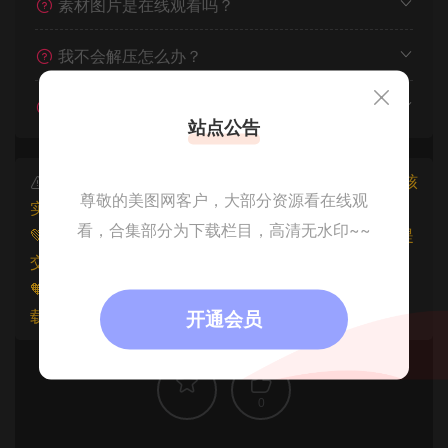
素材图片是在线观看吗？
我不会解压怎么办？
遇见其他问题怎么办？
站点公告
本文资源仅供个人参考学习，请勿批量搬运，一经核
尊敬的美图网客户，大部分资源看在线观
实将封禁账号权限！
看，合集部分为下载栏目，高清无水印~~
💚本文资源均来源网友分享，若侵犯了您的权益可以提
交工单处理。
🧡原文链接：
https://www.znjfg.com/1763.html
，转
载请注明出处。
开通会员
0