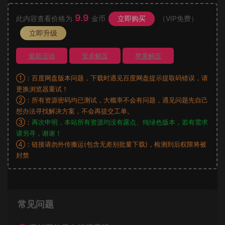
9.9
此内容查看价格为
金币
立即购买
（VIP免费）
立即升级
最新活动
安卓解压
苹果解压
①：百度网盘版本问题，下载时遇见百度网盘提示提取码错误，请
更换浏览器重试！
②：所有资源密码均已测试，大概率不会有问题，遇见问题先自己
想办法寻找解决方案，不会再提交工单。
③：
再次申明，本站所有资源均没有露点、纯绿色版本，若有需求
请另寻，谢谢！
④：链接请勿外传搬运(包含无差别批量下载)，检测到后权限将被
封禁
常见问题