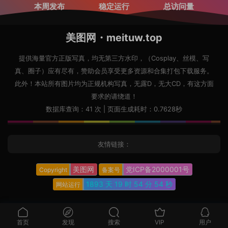
本周发布
稳定运行
总访问量
美图网・meituw.top
提供海量官方正版写真，均无第三方水印，（Cosplay、丝模、写
真、圈子）应有尽有，赞助会员享受更多资源和合集打包下载服务。
此外！本站所有图片均为正规机构写真，无露D，无大CD，有这方面
要求的请绕道！
数据库查询：41 次 | 页面生成耗时：0.7628秒
友情链接：
美图网
党ICP备2000001号
Copyright
备案号
1893 天
19 时
54 分
55 秒
网站运行
首页
发现
搜索
VIP
用户