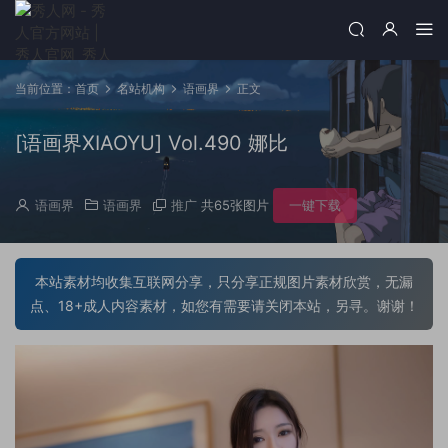
当前位置：
首页
名站机构
语画界
正文
[语画界XIAOYU] Vol.490 娜比
语画界
语画界
推广
共65张图片
一键下载
本站素材均收集互联网分享，只分享正规图片素材欣赏，无漏
点、18+成人内容素材，如您有需要请关闭本站，另寻。谢谢！