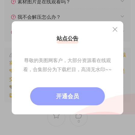
素材图片是在线观看吗？
我不会解压怎么办？
遇见其他问题怎么办？
站点公告
本文资源仅供个人参考学习，请勿批量搬运，一经核
尊敬的美图网客户，大部分资源看在线观
实将封禁账号权限！
看，合集部分为下载栏目，高清无水印~~
💚本文资源均来源网友分享，若侵犯了您的权益可以提
交工单处理。
🧡原文链接：
https://www.znjfg.com/1800.html
，转
载请注明出处。
开通会员
0