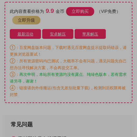
9.9
此内容查看价格为
金币
立即购买
（VIP免费）
立即升级
最新活动
安卓解压
苹果解压
①：百度网盘版本问题，下载时遇见百度网盘提示提取码错误，请
更换浏览器重试！
②：所有资源密码均已测试，大概率不会有问题，遇见问题先自己
想办法寻找解决方案，不会再提交工单。
③：
再次申明，本站所有资源均没有露点、纯绿色版本，若有需求
请另寻，谢谢！
④：链接请勿外传搬运(包含无差别批量下载)，检测到后权限将被
封禁
常见问题