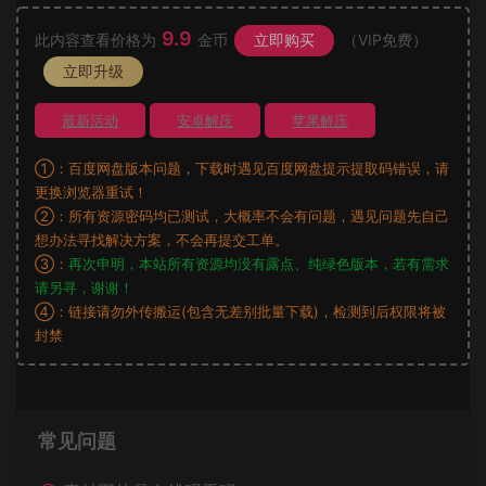
9.9
此内容查看价格为
金币
立即购买
（VIP免费）
立即升级
最新活动
安卓解压
苹果解压
①：百度网盘版本问题，下载时遇见百度网盘提示提取码错误，请
更换浏览器重试！
②：所有资源密码均已测试，大概率不会有问题，遇见问题先自己
想办法寻找解决方案，不会再提交工单。
③：
再次申明，本站所有资源均没有露点、纯绿色版本，若有需求
请另寻，谢谢！
④：链接请勿外传搬运(包含无差别批量下载)，检测到后权限将被
封禁
常见问题