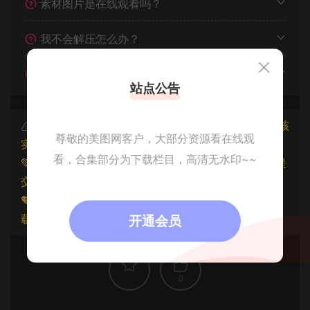
素材图片是在线观看吗？
我不会解压怎么办？
遇见其他问题怎么办？
站点公告
本文资源仅供个人参考学习，请勿批量搬运，一经核
尊敬的美图网客户，大部分资源看在线观
实将封禁账号权限！
看，合集部分为下载栏目，高清无水印~~
💚本文资源均来源网友分享，若侵犯了您的权益可以提
交工单处理。
🧡原文链接：
https://www.znjfg.com/1815.html
，转
载请注明出处。
开通会员
0