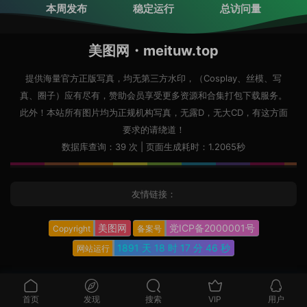
本周发布
稳定运行
总访问量
美图网・meituw.top
提供海量官方正版写真，均无第三方水印，（Cosplay、丝模、写
真、圈子）应有尽有，赞助会员享受更多资源和合集打包下载服务。
此外！本站所有图片均为正规机构写真，无露D，无大CD，有这方面
要求的请绕道！
数据库查询：39 次 | 页面生成耗时：1.2065秒
友情链接：
美图网
党ICP备2000001号
Copyright
备案号
1891 天
18 时
17 分
47 秒
网站运行
首页
发现
搜索
VIP
用户