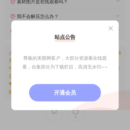
素材图片是在线观看吗？
我不会解压怎么办？
遇见其他问题怎么办？
站点公告
本文资源仅供个人参考学习，请勿批量搬运，一经核
尊敬的美图网客户，大部分资源看在线观
实将封禁账号权限！
看，合集部分为下载栏目，高清无水印~~
💚本文资源均来源网友分享，若侵犯了您的权益可以提
交工单处理。
🧡原文链接：
https://www.znjfg.com/1864.html
，转
载请注明出处。
开通会员
0