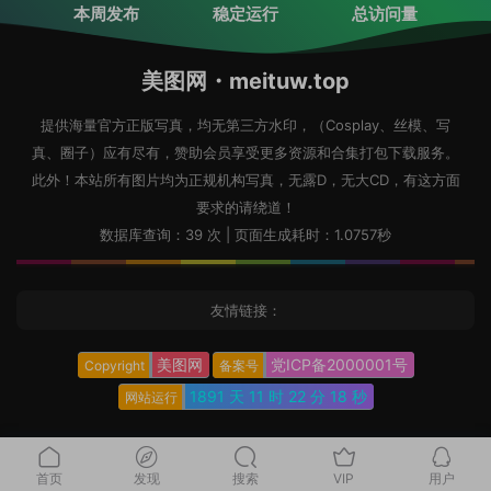
本周发布
稳定运行
总访问量
美图网・meituw.top
提供海量官方正版写真，均无第三方水印，（Cosplay、丝模、写
真、圈子）应有尽有，赞助会员享受更多资源和合集打包下载服务。
此外！本站所有图片均为正规机构写真，无露D，无大CD，有这方面
要求的请绕道！
数据库查询：39 次 | 页面生成耗时：1.0757秒
友情链接：
美图网
党ICP备2000001号
Copyright
备案号
1891 天
11 时
22 分
19 秒
网站运行
首页
发现
搜索
VIP
用户