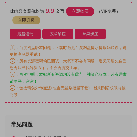
9.9
此内容查看价格为
金币
立即购买
（VIP免费）
立即升级
最新活动
安卓解压
苹果解压
①：百度网盘版本问题，下载时遇见百度网盘提示提取码错误，请
更换浏览器重试！
②：所有资源密码均已测试，大概率不会有问题，遇见问题先自己
想办法寻找解决方案，不会再提交工单。
③：
再次申明，本站所有资源均没有露点、纯绿色版本，若有需求
请另寻，谢谢！
④：链接请勿外传搬运(包含无差别批量下载)，检测到后权限将被
封禁
常见问题