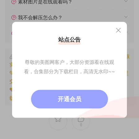
素材图片是在线观看吗？
我不会解压怎么办？
遇见其他问题怎么办？
站点公告
本文资源仅供个人参考学习，请勿批量搬运，一经核
尊敬的美图网客户，大部分资源看在线观
实将封禁账号权限！
看，合集部分为下载栏目，高清无水印~~
💚本文资源均来源网友分享，若侵犯了您的权益可以提
交工单处理。
🧡原文链接：
https://www.znjfg.com/1878.html
，转
载请注明出处。
开通会员
0