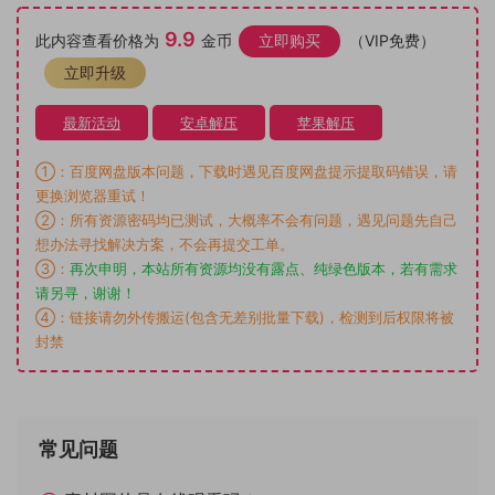
9.9
此内容查看价格为
金币
立即购买
（VIP免费）
立即升级
最新活动
安卓解压
苹果解压
①：百度网盘版本问题，下载时遇见百度网盘提示提取码错误，请
更换浏览器重试！
②：所有资源密码均已测试，大概率不会有问题，遇见问题先自己
想办法寻找解决方案，不会再提交工单。
③：
再次申明，本站所有资源均没有露点、纯绿色版本，若有需求
请另寻，谢谢！
④：链接请勿外传搬运(包含无差别批量下载)，检测到后权限将被
封禁
常见问题