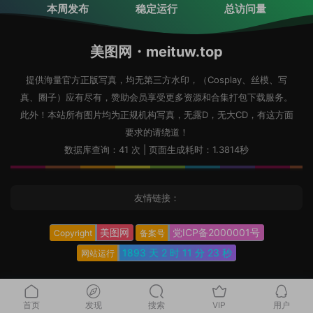
本周发布
稳定运行
总访问量
美图网・meituw.top
提供海量官方正版写真，均无第三方水印，（Cosplay、丝模、写
真、圈子）应有尽有，赞助会员享受更多资源和合集打包下载服务。
此外！本站所有图片均为正规机构写真，无露D，无大CD，有这方面
要求的请绕道！
数据库查询：41 次 | 页面生成耗时：1.3814秒
友情链接：
美图网
党ICP备2000001号
Copyright
备案号
1893 天
2 时
11 分
24 秒
网站运行
首页
发现
搜索
VIP
用户