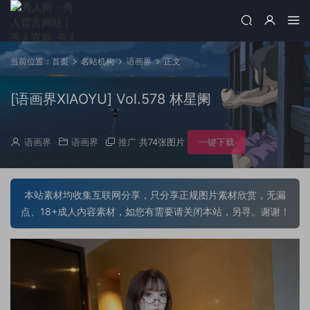
当前位置：
首页
名站机构
语画界
正文
[语画界XIAOYU] Vol.578 林星阑
语画界
语画界
推广
共74张图片
一键下载
本站素材均收集互联网分享，只分享正规图片素材欣赏，无漏
点、18+成人内容素材，如您有需要请关闭本站，另寻。谢谢！