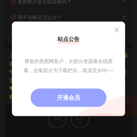
素材图片是在线观看吗？
我不会解压怎么办？
遇见其他问题怎么办？
站点公告
本文资源仅供个人参考学习，请勿批量搬运，一经核
尊敬的美图网客户，大部分资源看在线观
实将封禁账号权限！
看，合集部分为下载栏目，高清无水印~~
💚本文资源均来源网友分享，若侵犯了您的权益可以提
交工单处理。
🧡原文链接：
https://www.znjfg.com/1958.html
，转
载请注明出处。
开通会员
0