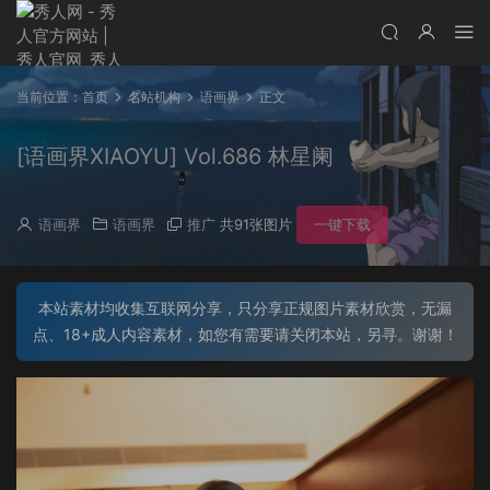
当前位置：
首页
名站机构
语画界
正文
[语画界XIAOYU] Vol.686 林星阑
语画界
语画界
推广
共91张图片
一键下载
本站素材均收集互联网分享，只分享正规图片素材欣赏，无漏
点、18+成人内容素材，如您有需要请关闭本站，另寻。谢谢！