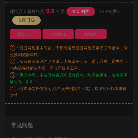
9.9
此内容查看价格为
金币
立即购买
（VIP免费）
立即升级
最新活动
安卓解压
苹果解压
①：百度网盘版本问题，下载时遇见百度网盘提示提取码错误，请
更换浏览器重试！
②：所有资源密码均已测试，大概率不会有问题，遇见问题先自己
想办法寻找解决方案，不会再提交工单。
③：
再次申明，本站所有资源均没有露点、纯绿色版本，若有需求
请另寻，谢谢！
④：链接请勿外传搬运(包含无差别批量下载)，检测到后权限将被
封禁
常见问题