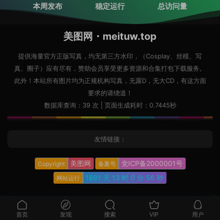
本周发布
稳定运行
总访问量
美图网・meituw.top
提供海量官方正版写真，均无第三方水印，（Cosplay、丝模、写
真、圈子）应有尽有，赞助会员享受更多资源和合集打包下载服务。
此外！本站所有图片均为正规机构写真，无露D，无大CD，有这方面
要求的请绕道！
数据库查询：39 次 | 页面生成耗时：0.7445秒
友情链接：
美图网
党ICP备2000001号
Copyright
备案号
1891 天
13 时
0 分
57 秒
网站运行
首页
发现
搜索
VIP
用户