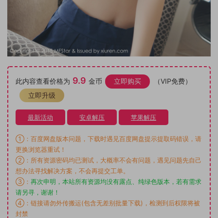
9.9
此内容查看价格为
金币
立即购买
（VIP免费）
立即升级
最新活动
安卓解压
苹果解压
①：百度网盘版本问题，下载时遇见百度网盘提示提取码错误，请
更换浏览器重试！
②：所有资源密码均已测试，大概率不会有问题，遇见问题先自己
想办法寻找解决方案，不会再提交工单。
③：
再次申明，本站所有资源均没有露点、纯绿色版本，若有需求
请另寻，谢谢！
④：链接请勿外传搬运(包含无差别批量下载)，检测到后权限将被
封禁