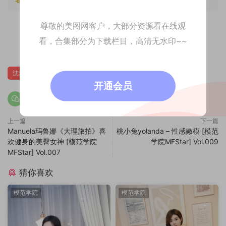
尊敬的美图网客户，大部分资源看在线观
看，合集部分为下载栏目，高清无水印~~
0
沈梦瑶
开通会员
上一篇
下一篇
Manuela玛鲁娜《大理旅拍》喜
桃小兔yolanda – 性感嫩模 [模范
欢健身的美臀女神 [模范学院
学院MFStar] Vol.009
MFStar] Vol.007
猜你喜欢
模范学院
模范学院