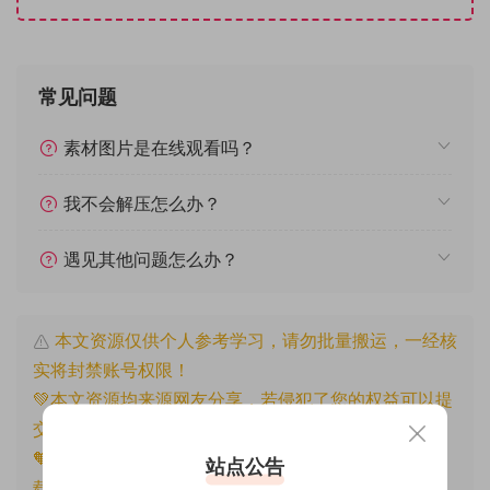
常见问题
素材图片是在线观看吗？
我不会解压怎么办？
遇见其他问题怎么办？
本文资源仅供个人参考学习，请勿批量搬运，一经核
实将封禁账号权限！
💚本文资源均来源网友分享，若侵犯了您的权益可以提
交工单处理。
🧡原文链接：
https://www.znjfg.com/2517.html
，转
站点公告
载请注明出处。