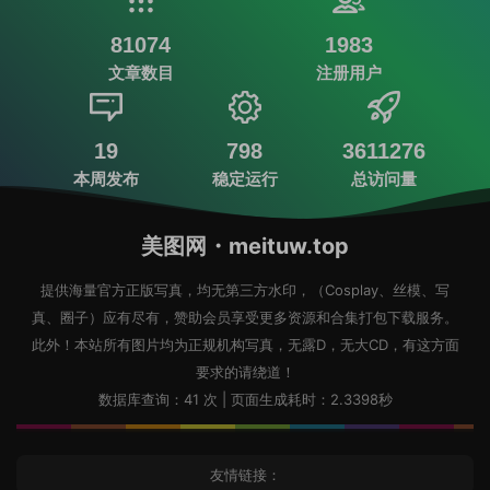
81074
1983
文章数目
注册用户
19
798
3611276
本周发布
稳定运行
总访问量
美图网・meituw.top
提供海量官方正版写真，均无第三方水印，（Cosplay、丝模、写
真、圈子）应有尽有，赞助会员享受更多资源和合集打包下载服务。
此外！本站所有图片均为正规机构写真，无露D，无大CD，有这方面
要求的请绕道！
数据库查询：41 次 | 页面生成耗时：2.3398秒
友情链接：