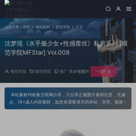
当前位置：
首页
名站机构
模范学院
正文
沈梦瑶《水手服少女+性感蕾丝》私房系列 [模
范学院MFStar] Vol.008
模范学院
模范学院
推广
共47张图片
一键下载
本站素材均收集互联网分享，只分享正规图片素材欣赏，无漏
点、18+成人内容素材，如您有需要请关闭本站，另寻。谢谢！