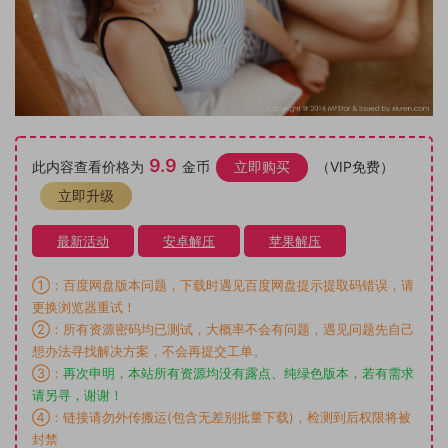
9.9
此内容查看价格为
金币
立即购买
（VIP免费）
立即升级
最新活动
安卓解压
苹果解压
①：百度网盘版本问题，下载时遇见百度网盘提示提取码错误，请
更换浏览器重试！
②：所有资源密码均已测试，大概率不会有问题，遇见问题先自己
想办法寻找解决方案，不会再提交工单。
③：
再次申明，本站所有资源均没有露点、纯绿色版本，若有需求
请另寻，谢谢！
④：链接请勿外传搬运(包含无差别批量下载)，检测到后权限将被
封禁