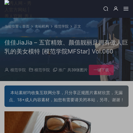
当前位置：
首页
名站机构
模范学院
正文
佳佳JiaJia – 五官精致、颜值靓丽且拥有傲人巨
乳的美女模特 [模范学院MFStar] Vol.060
模范学院
模范学院
推广
共39张图片
一键下载
本站素材均收集互联网分享，只分享正规图片素材欣赏，无漏
点、18+成人内容素材，如您有需要请关闭本站，另寻。谢谢！