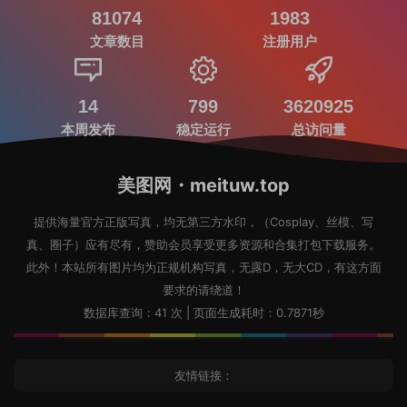
81074
1983
文章数目
注册用户
14
799
3620925
本周发布
稳定运行
总访问量
美图网・meituw.top
提供海量官方正版写真，均无第三方水印，（Cosplay、丝模、写
真、圈子）应有尽有，赞助会员享受更多资源和合集打包下载服务。
此外！本站所有图片均为正规机构写真，无露D，无大CD，有这方面
要求的请绕道！
数据库查询：41 次 | 页面生成耗时：0.7871秒
友情链接：