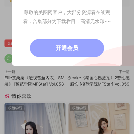
尊敬的美图网客户，大部分资源看在线观
看，合集部分为下载栏目，高清无水印~~
0
金雨佳
开通会员
上一篇
下一篇
Ellie艾栗栗《透视蕾丝内衣、SM
徐cake《泰国心愿旅拍》2套性感
装》 [模范学院MFStar] Vol.058
服饰 [模范学院MFStar] Vol.059
猜你喜欢
模范学院
模范学院