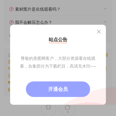
素材图片是在线观看吗？
我不会解压怎么办？
遇见其他问题怎么办？
站点公告
本文资源仅供个人参考学习，请勿批量搬运，一经核
尊敬的美图网客户，大部分资源看在线观
实将封禁账号权限！
看，合集部分为下载栏目，高清无水印~~
💚本文资源均来源网友分享，若侵犯了您的权益可以提
交工单处理。
🧡原文链接：
https://www.znjfg.com/2607.html
，转
开通会员
载请注明出处。
0