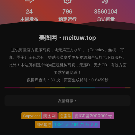
24
796
3560104
本周发布
稳定运行
总访问量
美图网・meituw.top
提供海量官方正版写真，均无第三方水印，（Cosplay、丝模、写
真、圈子）应有尽有，赞助会员享受更多资源和合集打包下载服务。
此外！本站所有图片均为正规机构写真，无露D，无大CD，有这方面
要求的请绕道！
数据库查询：39 次 | 页面生成耗时：0.6459秒
友情链接：
美图网
党ICP备2000001号
Copyright
备案号
1891 天
2 时
21 分
4 秒
网站运行