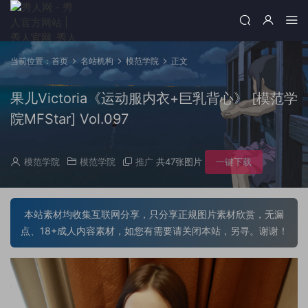
当前位置：
首页
名站机构
模范学院
正文
果儿Victoria《运动服内衣+巨乳背心》 [模范学
院MFStar] Vol.097
模范学院
模范学院
推广
共47张图片
一键下载
本站素材均收集互联网分享，只分享正规图片素材欣赏，无漏
点、18+成人内容素材，如您有需要请关闭本站，另寻。谢谢！