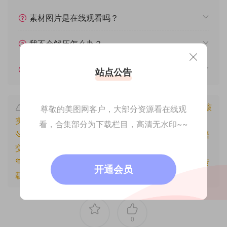
素材图片是在线观看吗？
我不会解压怎么办？
遇见其他问题怎么办？
站点公告
本文资源仅供个人参考学习，请勿批量搬运，一经核
尊敬的美图网客户，大部分资源看在线观
实将封禁账号权限！
看，合集部分为下载栏目，高清无水印~~
💚本文资源均来源网友分享，若侵犯了您的权益可以提
交工单处理。
🧡原文链接：
https://www.znjfg.com/2625.html
，转
开通会员
载请注明出处。
0