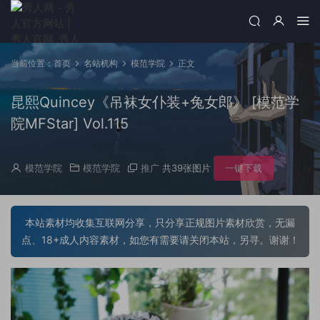
当前位置：
首页
名站机构
模范学院
正文
昆熙Quincey《吊袜女仆装+兔女郎》 [模范学
院MFStar] Vol.115
模范学院
模范学院
推广
共39张图片
一键下载
本站素材均收集互联网分享，只分享正规图片素材欣赏，无漏
点、18+成人内容素材，如您有需要请关闭本站，另寻。谢谢！