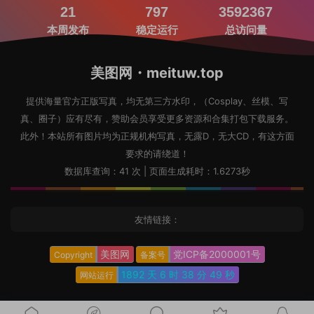
21
797
3592367
本周发布
稳定运行
总访问量
美图网・meituw.top
提供海量官方正版写真，均无第三方水印，（Cosplay、丝模、写
真、圈子）应有尽有，赞助会员享受更多资源和合集打包下载服务。
此外！本站所有图片均为正规机构写真，无露D，无大CD，有这方面
要求的请绕道！
数据库查询：41 次 | 页面生成耗时：1.6273秒
友情链接：
美图网
党ICP备2000001号
Copyright
备案号
1892 天
6 时
38 分
51 秒
网站运行