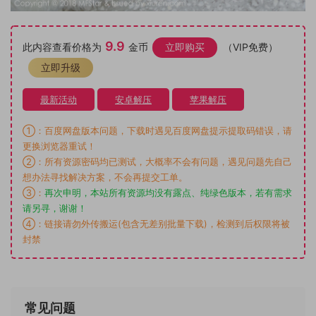
9.9
此内容查看价格为
金币
立即购买
（VIP免费）
立即升级
最新活动
安卓解压
苹果解压
①：百度网盘版本问题，下载时遇见百度网盘提示提取码错误，请
更换浏览器重试！
②：所有资源密码均已测试，大概率不会有问题，遇见问题先自己
想办法寻找解决方案，不会再提交工单。
③：
再次申明，本站所有资源均没有露点、纯绿色版本，若有需求
请另寻，谢谢！
④：链接请勿外传搬运(包含无差别批量下载)，检测到后权限将被
封禁
常见问题