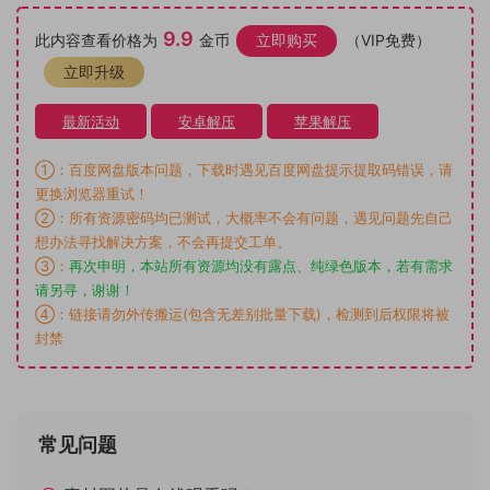
9.9
此内容查看价格为
金币
立即购买
（VIP免费）
立即升级
最新活动
安卓解压
苹果解压
①：百度网盘版本问题，下载时遇见百度网盘提示提取码错误，请
更换浏览器重试！
②：所有资源密码均已测试，大概率不会有问题，遇见问题先自己
想办法寻找解决方案，不会再提交工单。
③：
再次申明，本站所有资源均没有露点、纯绿色版本，若有需求
请另寻，谢谢！
④：链接请勿外传搬运(包含无差别批量下载)，检测到后权限将被
封禁
常见问题