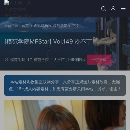
当前位置：
首页
名站机构
模范学院
正文
[模范学院MFStar] Vol.149 冷不丁
模范学院
模范学院
推广
共49张图片
一键下载
本站素材均收集互联网分享，只分享正规图片素材欣赏，无漏
点、18+成人内容素材，如您有需要请关闭本站，另寻。谢谢！