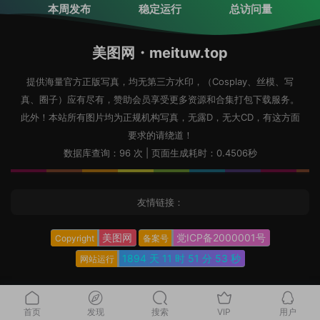
本周发布
稳定运行
总访问量
美图网・meituw.top
提供海量官方正版写真，均无第三方水印，（Cosplay、丝模、写
真、圈子）应有尽有，赞助会员享受更多资源和合集打包下载服务。
此外！本站所有图片均为正规机构写真，无露D，无大CD，有这方面
要求的请绕道！
数据库查询：96 次 | 页面生成耗时：0.4506秒
友情链接：
美图网
党ICP备2000001号
Copyright
备案号
1894 天
11 时
51 分
55 秒
网站运行
首页
发现
搜索
VIP
用户