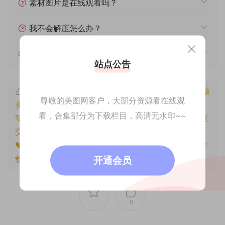
素材图片是在线观看吗？
我不会解压怎么办？
遇见其他问题怎么办？
站点公告
本文资源仅供个人参考学习，请勿批量搬运，一经核
尊敬的美图网客户，大部分资源看在线观
实将封禁账号权限！
看，合集部分为下载栏目，高清无水印~~
💚本文资源均来源网友分享，若侵犯了您的权益可以提
交工单处理。
🧡原文链接：
https://www.znjfg.com/2656.html
，转
载请注明出处。
开通会员
0