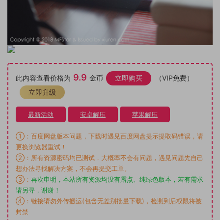
9.9
此内容查看价格为
金币
立即购买
（VIP免费）
立即升级
最新活动
安卓解压
苹果解压
①：百度网盘版本问题，下载时遇见百度网盘提示提取码错误，请
更换浏览器重试！
②：所有资源密码均已测试，大概率不会有问题，遇见问题先自己
想办法寻找解决方案，不会再提交工单。
③：
再次申明，本站所有资源均没有露点、纯绿色版本，若有需求
请另寻，谢谢！
④：链接请勿外传搬运(包含无差别批量下载)，检测到后权限将被
封禁