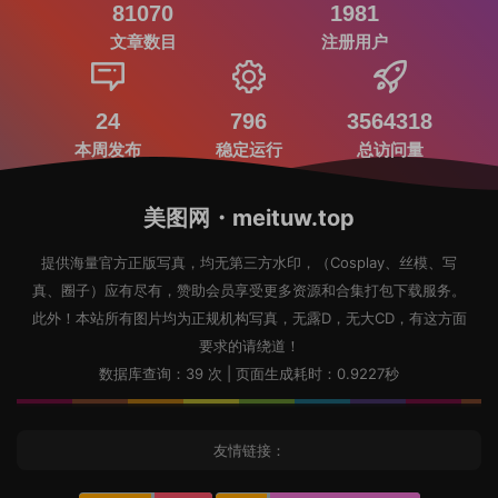
81070
1981
文章数目
注册用户
24
796
3564318
本周发布
稳定运行
总访问量
美图网・meituw.top
提供海量官方正版写真，均无第三方水印，（Cosplay、丝模、写
真、圈子）应有尽有，赞助会员享受更多资源和合集打包下载服务。
此外！本站所有图片均为正规机构写真，无露D，无大CD，有这方面
要求的请绕道！
数据库查询：39 次 | 页面生成耗时：0.9227秒
友情链接：