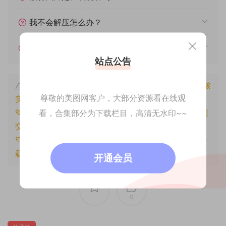
我不会解压怎么办？
遇见其他问题怎么办？
站点公告
本文资源仅供个人参考学习，请勿批量搬运，一经核
尊敬的美图网客户，大部分资源看在线观
实将封禁账号权限！
看，合集部分为下载栏目，高清无水印~~
💚本文资源均来源网友分享，若侵犯了您的权益可以提
交工单处理。
🧡原文链接：
https://www.znjfg.com/2744.html
，转
载请注明出处。
开通会员
0