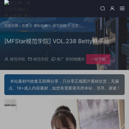
当前位置：
首页
名站机构
模范学院
正文
[MFStar模范学院] VOL.238 Betty林子欣
模范学院
模范学院
推广
共50张图片
一键下载
本站素材均收集互联网分享，只分享正规图片素材欣赏，无漏
点、18+成人内容素材，如您有需要请关闭本站，另寻。谢谢！