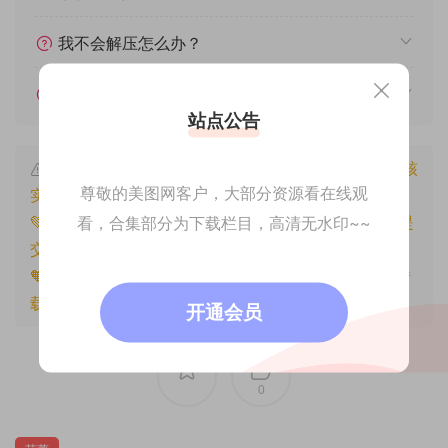
我不会解压怎么办？
遇见其他问题怎么办？
站点公告
本文资源仅供个人参考学习，请勿批量搬运，一经核
尊敬的美图网客户，大部分资源看在线观
实将封禁账号权限！
💚本文资源均来源网友分享，若侵犯了您的权益可以提
看，合集部分为下载栏目，高清无水印~~
交工单处理。
🧡原文链接：
https://www.znjfg.com/2748.html
，转
载请注明出处。
开通会员
0