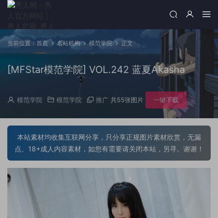
当前位置：
首页
名站机构
模范学院
正文
[MFStar模范学院] VOL.242 蓝夏Akasha
模范学院
模范学院
推广
共55张图片
一键下载
本站素材均收集互联网分享，只分享正规图片素材欣赏，无漏
点、18+成人内容素材，如您有需要请关闭本站，另寻。谢谢！