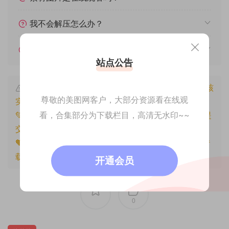
我不会解压怎么办？
遇见其他问题怎么办？
站点公告
本文资源仅供个人参考学习，请勿批量搬运，一经核
尊敬的美图网客户，大部分资源看在线观
实将封禁账号权限！
看，合集部分为下载栏目，高清无水印~~
💚本文资源均来源网友分享，若侵犯了您的权益可以提
交工单处理。
🧡原文链接：
https://www.znjfg.com/2772.html
，转
载请注明出处。
开通会员
0