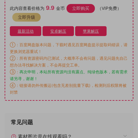
9.9
此内容查看价格为
金币
立即购买
（VIP免费）
立即升级
最新活动
安卓解压
苹果解压
①：百度网盘版本问题，下载时遇见百度网盘提示提取码错误，请
更换浏览器重试！
②：所有资源密码均已测试，大概率不会有问题，遇见问题先自己
想办法寻找解决方案，不会再提交工单。
③：
再次申明，本站所有资源均没有露点、纯绿色版本，若有需求
请另寻，谢谢！
④：链接请勿外传搬运(包含无差别批量下载)，检测到后权限将被
封禁
常见问题
素材图片是在线观看吗？