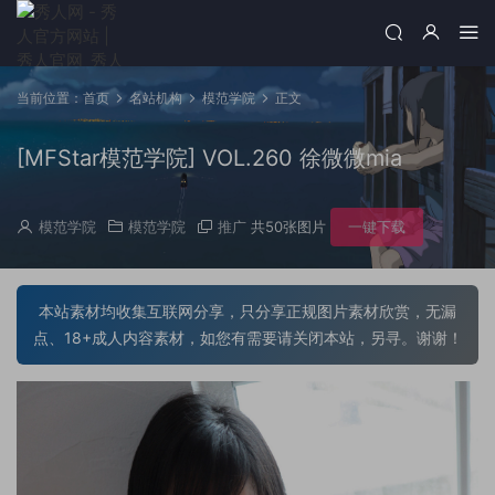
当前位置：
首页
名站机构
模范学院
正文
[MFStar模范学院] VOL.260 徐微微mia
模范学院
模范学院
推广
共50张图片
一键下载
本站素材均收集互联网分享，只分享正规图片素材欣赏，无漏
点、18+成人内容素材，如您有需要请关闭本站，另寻。谢谢！