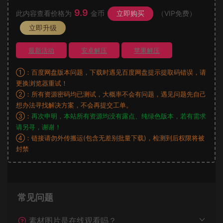
9.9
此内容查看价格为
金币
立即购买
（VIP免费）
立即升级
最新活动
安卓解压
苹果解压
①：百度网盘版本问题，下载时遇见百度网盘提示提取码错误，请
更换浏览器重试！
②：所有资源密码均已测试，大概率不会有问题，遇见问题先自己
想办法寻找解决方案，不会再提交工单。
③：
再次申明，本站所有资源均没有露点、纯绿色版本，若有需求
请另寻，谢谢！
④：链接请勿外传搬运(包含无差别批量下载)，检测到后权限将被
封禁
常见问题
素材图片是在线观看吗？