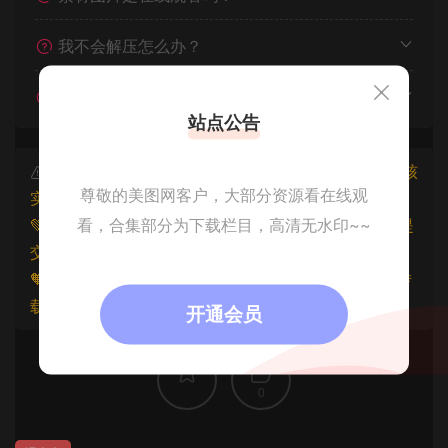
我不会解压怎么办？
遇见其他问题怎么办？
站点公告
本文资源仅供个人参考学习，请勿批量搬运，一经核
尊敬的美图网客户，大部分资源看在线观
实将封禁账号权限！
看，合集部分为下载栏目，高清无水印~~
💚本文资源均来源网友分享，若侵犯了您的权益可以提
交工单处理。
🧡原文链接：
https://www.znjfg.com/2792.html
，转
载请注明出处。
开通会员
0