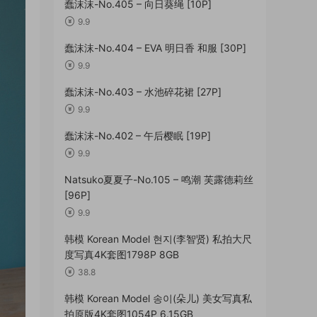
蠢沫沫-No.405 – 向日葵绳 [10P]
9.9
蠢沫沫-No.404 – EVA 明日香 和服 [30P]
9.9
蠢沫沫-No.403 – 水池碎花裙 [27P]
9.9
蠢沫沫-No.402 – 午后樱眠 [19P]
9.9
Natsuko夏夏子-No.105 – 鸣潮 芙露德莉丝
[96P]
9.9
韩模 Korean Model 현지(李智贤) 私拍大尺
度写真4K套图1798P 8GB
38.8
韩模 Korean Model 송이(朵儿) 美女写真私
拍原版4K套图1054P 6.15GB