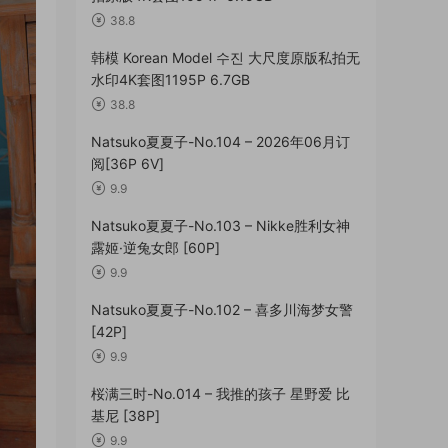
38.8
韩模 Korean Model 수진 大尺度原版私拍无
水印4K套图1195P 6.7GB
38.8
Natsuko夏夏子-No.104 – 2026年06月订
阅[36P 6V]
9.9
Natsuko夏夏子-No.103 – Nikke胜利女神
露姬·逆兔女郎 [60P]
9.9
Natsuko夏夏子-No.102 – 喜多川海梦女警
[42P]
9.9
桜满三时-No.014 – 我推的孩子 星野爱 比
基尼 [38P]
9.9