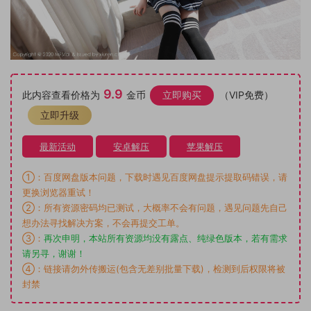
9.9
此内容查看价格为
金币
立即购买
（VIP免费）
立即升级
最新活动
安卓解压
苹果解压
①：百度网盘版本问题，下载时遇见百度网盘提示提取码错误，请
更换浏览器重试！
②：所有资源密码均已测试，大概率不会有问题，遇见问题先自己
想办法寻找解决方案，不会再提交工单。
③：
再次申明，本站所有资源均没有露点、纯绿色版本，若有需求
请另寻，谢谢！
④：链接请勿外传搬运(包含无差别批量下载)，检测到后权限将被
封禁