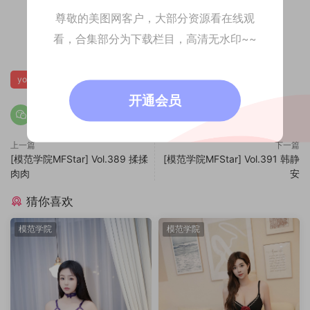
尊敬的美图网客户，大部分资源看在线观
看，合集部分为下载栏目，高清无水印~~
0
yoo优优
开通会员
上一篇
下一篇
[模范学院MFStar] Vol.389 揉揉
[模范学院MFStar] Vol.391 韩静
肉肉
安
猜你喜欢
模范学院
模范学院