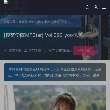
当前位置：
首页
名站机构
模范学院
正文
[模范学院MFStar] Vol.390 yoo优优
模范学院
模范学院
推广
共67张图片
一键下载
本站素材均收集互联网分享，只分享正规图片素材欣赏，无漏
点、18+成人内容素材，如您有需要请关闭本站，另寻。谢谢！