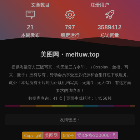
文章数目
注册用户
21
797
3589412
本周发布
稳定运行
总访问量
美图网・meituw.top
提供海量官方正版写真，均无第三方水印，（Cosplay、丝模、写
真、圈子）应有尽有，赞助会员享受更多资源和合集打包下载服务。
此外！本站所有图片均为正规机构写真，无露D，无大CD，有这方面
要求的请绕道！
数据库查询：41 次 | 页面生成耗时：1.4558秒
友情链接：
美图网
党ICP备2000001号
Copyright
备案号