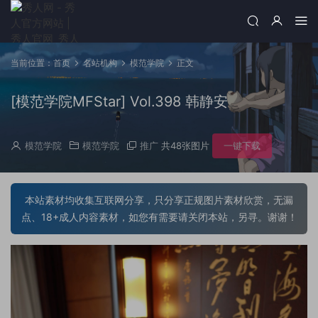
当前位置：
首页
名站机构
模范学院
正文
[模范学院MFStar] Vol.398 韩静安
模范学院
模范学院
推广
共48张图片
一键下载
本站素材均收集互联网分享，只分享正规图片素材欣赏，无漏
点、18+成人内容素材，如您有需要请关闭本站，另寻。谢谢！