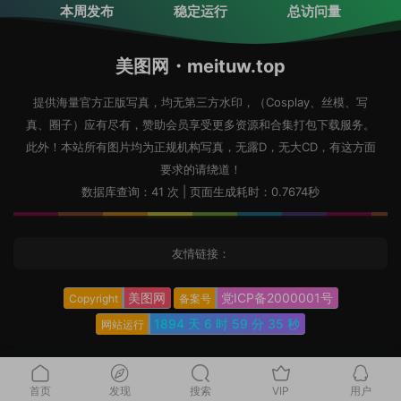
本周发布
稳定运行
总访问量
美图网・meituw.top
提供海量官方正版写真，均无第三方水印，（Cosplay、丝模、写
真、圈子）应有尽有，赞助会员享受更多资源和合集打包下载服务。
此外！本站所有图片均为正规机构写真，无露D，无大CD，有这方面
要求的请绕道！
数据库查询：41 次 | 页面生成耗时：0.7674秒
友情链接：
美图网
党ICP备2000001号
Copyright
备案号
1894 天
6 时
59 分
36 秒
网站运行
首页
发现
搜索
VIP
用户