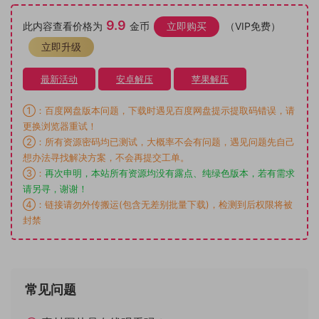
9.9
此内容查看价格为
金币
立即购买
（VIP免费）
立即升级
最新活动
安卓解压
苹果解压
①：百度网盘版本问题，下载时遇见百度网盘提示提取码错误，请
更换浏览器重试！
②：所有资源密码均已测试，大概率不会有问题，遇见问题先自己
想办法寻找解决方案，不会再提交工单。
③：
再次申明，本站所有资源均没有露点、纯绿色版本，若有需求
请另寻，谢谢！
④：链接请勿外传搬运(包含无差别批量下载)，检测到后权限将被
封禁
常见问题