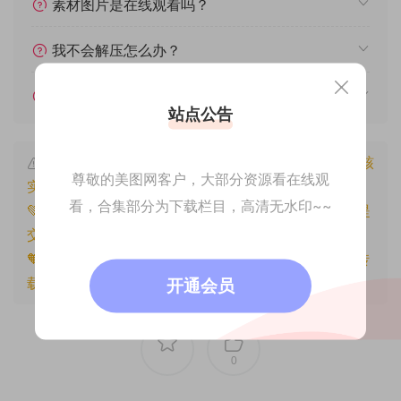
素材图片是在线观看吗？
我不会解压怎么办？
遇见其他问题怎么办？
站点公告
本文资源仅供个人参考学习，请勿批量搬运，一经核
尊敬的美图网客户，大部分资源看在线观
实将封禁账号权限！
看，合集部分为下载栏目，高清无水印~~
💚本文资源均来源网友分享，若侵犯了您的权益可以提
交工单处理。
🧡原文链接：
https://www.znjfg.com/2902.html
，转
载请注明出处。
开通会员
0