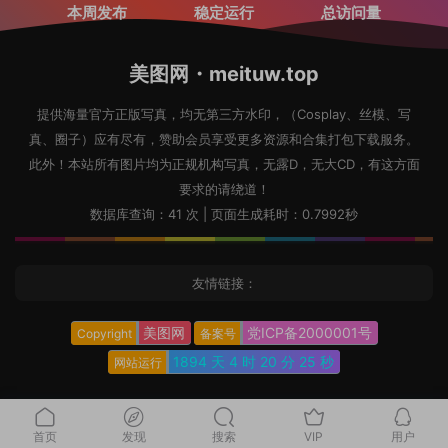
本周发布
稳定运行
总访问量
美图网・meituw.top
提供海量官方正版写真，均无第三方水印，（Cosplay、丝模、写
真、圈子）应有尽有，赞助会员享受更多资源和合集打包下载服务。
此外！本站所有图片均为正规机构写真，无露D，无大CD，有这方面
要求的请绕道！
数据库查询：41 次 | 页面生成耗时：0.7992秒
友情链接：
美图网
党ICP备2000001号
Copyright
备案号
1894 天
4 时
20 分
26 秒
网站运行
首页
发现
搜索
VIP
用户