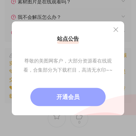
素材图片是在线观看吗？
我不会解压怎么办？
遇见其他问题怎么办？
站点公告
本文资源仅供个人参考学习，请勿批量搬运，一经核
尊敬的美图网客户，大部分资源看在线观
实将封禁账号权限！
看，合集部分为下载栏目，高清无水印~~
💚本文资源均来源网友分享，若侵犯了您的权益可以提
交工单处理。
🧡原文链接：
https://www.znjfg.com/2940.html
，转
载请注明出处。
开通会员
0