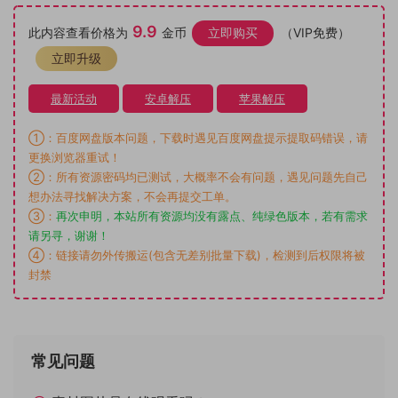
9.9
此内容查看价格为
金币
立即购买
（VIP免费）
立即升级
最新活动
安卓解压
苹果解压
①：百度网盘版本问题，下载时遇见百度网盘提示提取码错误，请
更换浏览器重试！
②：所有资源密码均已测试，大概率不会有问题，遇见问题先自己
想办法寻找解决方案，不会再提交工单。
③：
再次申明，本站所有资源均没有露点、纯绿色版本，若有需求
请另寻，谢谢！
④：链接请勿外传搬运(包含无差别批量下载)，检测到后权限将被
封禁
常见问题