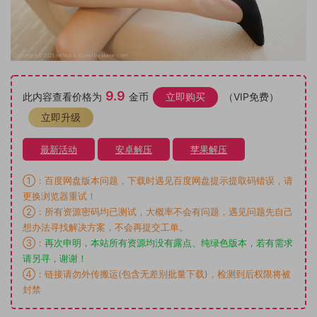
9.9
此内容查看价格为
金币
立即购买
（VIP免费）
立即升级
最新活动
安卓解压
苹果解压
①：百度网盘版本问题，下载时遇见百度网盘提示提取码错误，请
更换浏览器重试！
②：所有资源密码均已测试，大概率不会有问题，遇见问题先自己
想办法寻找解决方案，不会再提交工单。
③：
再次申明，本站所有资源均没有露点、纯绿色版本，若有需求
请另寻，谢谢！
④：链接请勿外传搬运(包含无差别批量下载)，检测到后权限将被
封禁