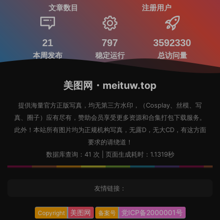
文章数目
注册用户
21
797
3592330
本周发布
稳定运行
总访问量
美图网・meituw.top
提供海量官方正版写真，均无第三方水印，（Cosplay、丝模、写
真、圈子）应有尽有，赞助会员享受更多资源和合集打包下载服务。
此外！本站所有图片均为正规机构写真，无露D，无大CD，有这方面
要求的请绕道！
数据库查询：41 次 | 页面生成耗时：1.1319秒
友情链接：
美图网
党ICP备2000001号
Copyright
备案号