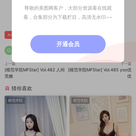
尊敬的美图网客户，大部分资源看在线观
看，合集部分为下载栏目，高清无水印~~
0
Arude薇薇
开通会员
上一篇
下一篇
[模范学院MFStar] Vol.482 人间
[模范学院MFStar] Vol.485 yoo优
荒糖
优
猜你喜欢
模范学院
模范学院