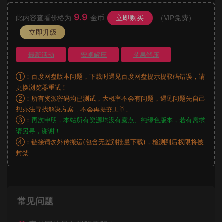
9.9
此内容查看价格为
金币
立即购买
（VIP免费）
立即升级
最新活动
安卓解压
苹果解压
①：百度网盘版本问题，下载时遇见百度网盘提示提取码错误，请
更换浏览器重试！
②：所有资源密码均已测试，大概率不会有问题，遇见问题先自己
想办法寻找解决方案，不会再提交工单。
③：
再次申明，本站所有资源均没有露点、纯绿色版本，若有需求
请另寻，谢谢！
④：链接请勿外传搬运(包含无差别批量下载)，检测到后权限将被
封禁
常见问题