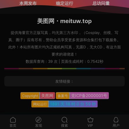
本周发布
稳定运行
总访问量
美图网・meituw.top
提供海量官方正版写真，均无第三方水印，（Cosplay、丝模、写
真、圈子）应有尽有，赞助会员享受更多资源和合集打包下载服务。
此外！本站所有图片均为正规机构写真，无露D，无大CD，有这方面
要求的请绕道！
数据库查询：39 次 | 页面生成耗时：0.7542秒
友情链接：
美图网
党ICP备2000001号
Copyright
备案号
1891 天
18 时
1 分
0 秒
网站运行
首页
发现
搜索
VIP
用户