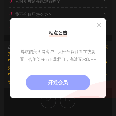
素材图片是在线观看吗？
我不会解压怎么办？
遇见其他问题怎么办？
站点公告
本文资源仅供个人参考学习，请勿批量搬运，一经核
尊敬的美图网客户，大部分资源看在线观
实将封禁账号权限！
看，合集部分为下载栏目，高清无水印~~
💚本文资源均来源网友分享，若侵犯了您的权益可以提
交工单处理。
🧡原文链接：
https://www.znjfg.com/3066.html
，转
载请注明出处。
开通会员
0