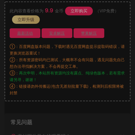
9.9
此内容查看价格为
金币
立即购买
（VIP免费）
立即升级
最新活动
安卓解压
苹果解压
①：百度网盘版本问题，下载时遇见百度网盘提示提取码错误，请
更换浏览器重试！
②：所有资源密码均已测试，大概率不会有问题，遇见问题先自己
想办法寻找解决方案，不会再提交工单。
③：
再次申明，本站所有资源均没有露点、纯绿色版本，若有需求
请另寻，谢谢！
④：链接请勿外传搬运(包含无差别批量下载)，检测到后权限将被
封禁
常见问题