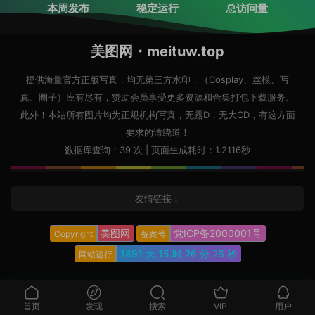
本周发布
稳定运行
总访问量
美图网・meituw.top
提供海量官方正版写真，均无第三方水印，（Cosplay、丝模、写
真、圈子）应有尽有，赞助会员享受更多资源和合集打包下载服务。
此外！本站所有图片均为正规机构写真，无露D，无大CD，有这方面
要求的请绕道！
数据库查询：39 次 | 页面生成耗时：1.2116秒
友情链接：
美图网
党ICP备2000001号
Copyright
备案号
1891 天
15 时
26 分
27 秒
网站运行
首页
发现
搜索
VIP
用户