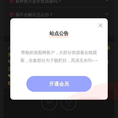
素材图片是在线观看吗？
我不会解压怎么办？
遇见其他问题怎么办？
站点公告
本文资源仅供个人参考学习，请勿批量搬运，一经核
尊敬的美图网客户，大部分资源看在线观
实将封禁账号权限！
看，合集部分为下载栏目，高清无水印~~
💚本文资源均来源网友分享，若侵犯了您的权益可以提
交工单处理。
🧡原文链接：
https://www.znjfg.com/3077.html
，转
载请注明出处。
开通会员
0