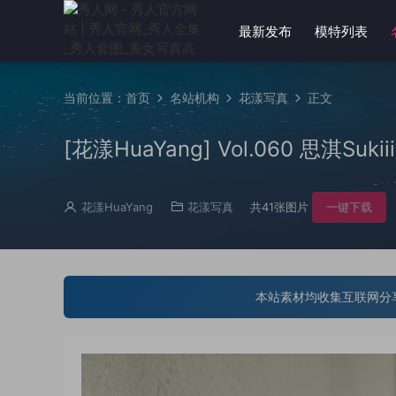
最新发布
模特列表
当前位置：
首页
名站机构
花漾写真
正文
[花漾HuaYang] Vol.060 思淇Sukiii
花漾HuaYang
花漾写真
共41张图片
一键下载
本站素材均收集互联网分