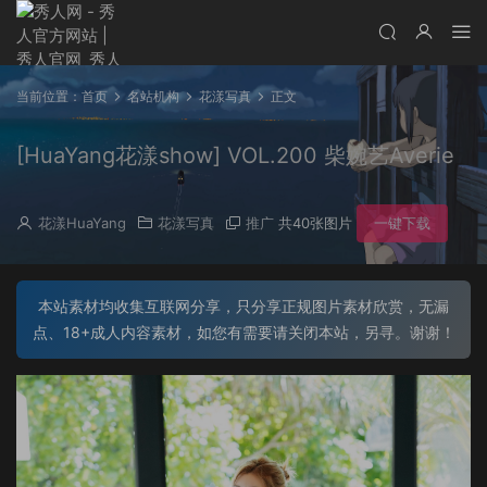
当前位置：
首页
名站机构
花漾写真
正文
[HuaYang花漾show] VOL.200 柴婉艺Averie
花漾HuaYang
花漾写真
推广
共40张图片
一键下载
本站素材均收集互联网分享，只分享正规图片素材欣赏，无漏
点、18+成人内容素材，如您有需要请关闭本站，另寻。谢谢！