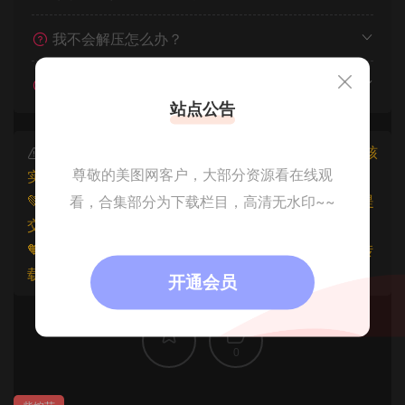
我不会解压怎么办？
遇见其他问题怎么办？
站点公告
本文资源仅供个人参考学习，请勿批量搬运，一经核
尊敬的美图网客户，大部分资源看在线观
实将封禁账号权限！
💚本文资源均来源网友分享，若侵犯了您的权益可以提
看，合集部分为下载栏目，高清无水印~~
交工单处理。
🧡原文链接：
https://www.znjfg.com/3343.html
，转
载请注明出处。
开通会员
0