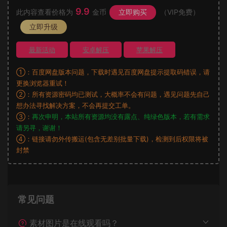
9.9
此内容查看价格为
金币
立即购买
（VIP免费）
立即升级
最新活动
安卓解压
苹果解压
①：百度网盘版本问题，下载时遇见百度网盘提示提取码错误，请
更换浏览器重试！
②：所有资源密码均已测试，大概率不会有问题，遇见问题先自己
想办法寻找解决方案，不会再提交工单。
③：
再次申明，本站所有资源均没有露点、纯绿色版本，若有需求
请另寻，谢谢！
④：链接请勿外传搬运(包含无差别批量下载)，检测到后权限将被
封禁
常见问题
素材图片是在线观看吗？