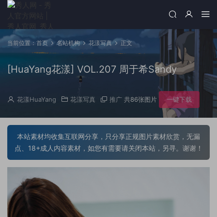
当前位置：
首页
名站机构
花漾写真
正文
[HuaYang花漾] VOL.207 周于希Sandy
花漾HuaYang
花漾写真
推广
共86张图片
一键下载
本站素材均收集互联网分享，只分享正规图片素材欣赏，无漏
点、18+成人内容素材，如您有需要请关闭本站，另寻。谢谢！