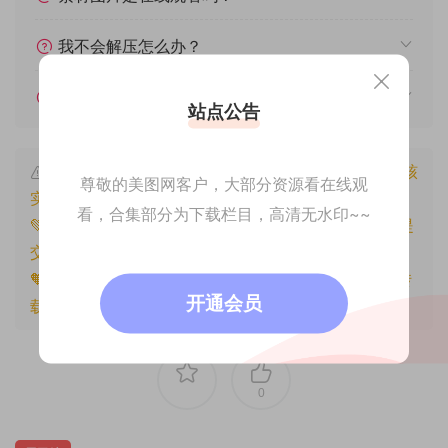
我不会解压怎么办？
遇见其他问题怎么办？
站点公告
本文资源仅供个人参考学习，请勿批量搬运，一经核
尊敬的美图网客户，大部分资源看在线观
实将封禁账号权限！
看，合集部分为下载栏目，高清无水印~~
💚本文资源均来源网友分享，若侵犯了您的权益可以提
交工单处理。
🧡原文链接：
https://www.znjfg.com/3364.html
，转
开通会员
载请注明出处。
0