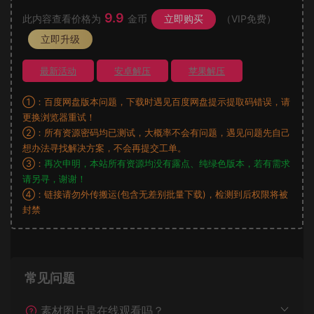
9.9
此内容查看价格为
金币
立即购买
（VIP免费）
立即升级
最新活动
安卓解压
苹果解压
①：百度网盘版本问题，下载时遇见百度网盘提示提取码错误，请
更换浏览器重试！
②：所有资源密码均已测试，大概率不会有问题，遇见问题先自己
想办法寻找解决方案，不会再提交工单。
③：
再次申明，本站所有资源均没有露点、纯绿色版本，若有需求
请另寻，谢谢！
④：链接请勿外传搬运(包含无差别批量下载)，检测到后权限将被
封禁
常见问题
素材图片是在线观看吗？