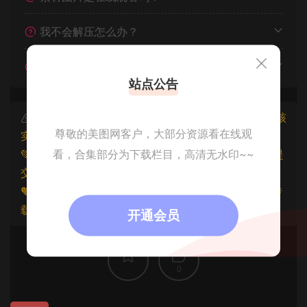
我不会解压怎么办？
遇见其他问题怎么办？
站点公告
本文资源仅供个人参考学习，请勿批量搬运，一经核
尊敬的美图网客户，大部分资源看在线观
实将封禁账号权限！
看，合集部分为下载栏目，高清无水印~~
💚本文资源均来源网友分享，若侵犯了您的权益可以提
交工单处理。
🧡原文链接：
https://www.znjfg.com/3373.html
，转
载请注明出处。
开通会员
0