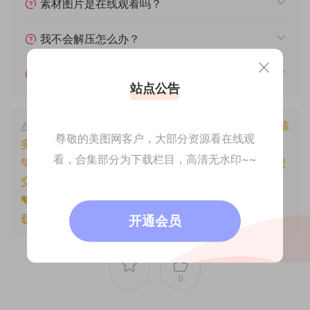
素材图片是在线观看吗？
我不会解压怎么办？
遇见其他问题怎么办？
站点公告
本文资源仅供个人参考学习，请勿批量搬运，一经核
尊敬的美图网客户，大部分资源看在线观
实将封禁账号权限！
看，合集部分为下载栏目，高清无水印~~
💚本文资源均来源网友分享，若侵犯了您的权益可以提
交工单处理。
🧡原文链接：
https://www.znjfg.com/3416.html
，转
载请注明出处。
开通会员
0