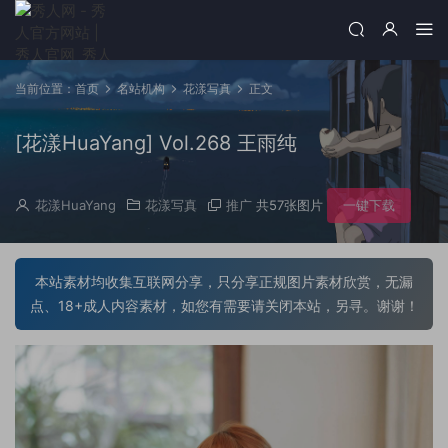
当前位置：
首页
名站机构
花漾写真
正文
[花漾HuaYang] Vol.268 王雨纯
花漾HuaYang
花漾写真
推广
共57张图片
一键下载
本站素材均收集互联网分享，只分享正规图片素材欣赏，无漏
点、18+成人内容素材，如您有需要请关闭本站，另寻。谢谢！