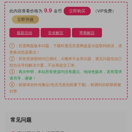
9.9
此内容查看价格为
金币
立即购买
（VIP免费）
立即升级
最新活动
安卓解压
苹果解压
①：百度网盘版本问题，下载时遇见百度网盘提示提取码错误，请
更换浏览器重试！
②：所有资源密码均已测试，大概率不会有问题，遇见问题先自己
想办法寻找解决方案，不会再提交工单。
③：
再次申明，本站所有资源均没有露点、纯绿色版本，若有需求
请另寻，谢谢！
④：链接请勿外传搬运(包含无差别批量下载)，检测到后权限将被
封禁
常见问题