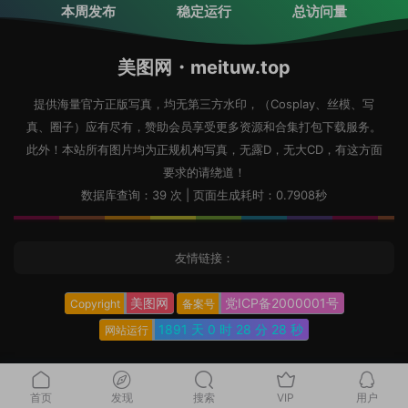
本周发布
稳定运行
总访问量
美图网・meituw.top
提供海量官方正版写真，均无第三方水印，（Cosplay、丝模、写
真、圈子）应有尽有，赞助会员享受更多资源和合集打包下载服务。
此外！本站所有图片均为正规机构写真，无露D，无大CD，有这方面
要求的请绕道！
数据库查询：39 次 | 页面生成耗时：0.7908秒
友情链接：
美图网
党ICP备2000001号
Copyright
备案号
1891 天
0 时
28 分
29 秒
网站运行
首页
发现
搜索
VIP
用户